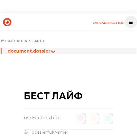
CAHEADER.GETTEST
CAHEADER.SEARCH
document.dossier
БЕСТ ЛАЙФ
riskFactors.title
0
0
0
dossier.fullName: