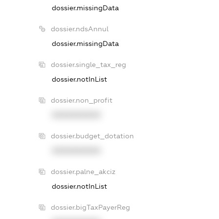
dossier.missingData
dossier.ndsAnnul
dossier.missingData
dossier.single_tax_reg
dossier.notInList
dossier.non_profit
XXXXXXXXXX
dossier.budget_dotation
XXXXXXXXXX
dossier.palne_akciz
dossier.notInList
dossier.bigTaxPayerReg