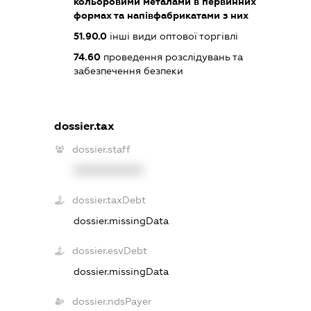
кольоровими металами в первинних
формах та напівфабрикатами з них
51.90.0
інші види оптової торгівлі
74.60
проведення розслідувань та
забезпечення безпеки
dossier.tax
dossier.staff
XXXXXXXXXX
dossier.taxDebt
dossier.missingData
dossier.esvDebt
dossier.missingData
dossier.ndsPayer