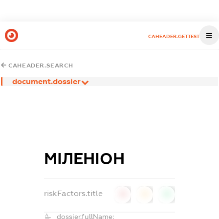
CAHEADER.GETTEST
CAHEADER.SEARCH
document.dossier
МІЛЕНІОН
riskFactors.title
0
0
0
dossier.fullName: