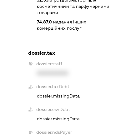
52.33.0
роздрібна торгівля
косметичними та парфумерними
товарами
74.87.0
надання інших
комерційних послуг
dossier.tax
dossier.staff
XXXXXXXXXX
dossier.taxDebt
dossier.missingData
dossier.esvDebt
dossier.missingData
dossier.ndsPayer