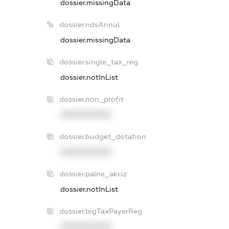
dossier.missingData
dossier.ndsAnnul
dossier.missingData
dossier.single_tax_reg
dossier.notInList
dossier.non_profit
XXXXXXXXXX
dossier.budget_dotation
XXXXXXXXXX
dossier.palne_akciz
dossier.notInList
dossier.bigTaxPayerReg
XXXXXXXXXX