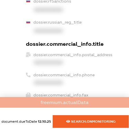
dossier.rfSanctions
XXXXXXXXXX
dossier.russian_reg_title
XXXXXXXXXX
dossier.commercial_info.title
dossier.commercial_info.postal_address
XXXXXXXXXX
dossier.commercial_info.phone
XXXXXXXXXX
dossier.commercial_info.fax
freemium.actualData
XXXXXXXXXX
dossier.commercial_info.email
document.dueToDate
12.10.25
SEARCH.ONMONITORING
XXXXXXXXXX