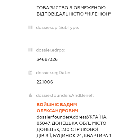
ТОВАРИСТВО З ОБМЕЖЕНОЮ
ВІДПОВІДАЛЬНІСТЮ "МІЛЕНІОН"
dossier.opfSubType:
-
dossier.edrpo:
34687326
dossier.regDate:
22.10.06
dossier.foundersAndBenef:
ВОЙШНІС ВАДИМ
ОЛЕКСАНДРОВИЧ
dossier.founderAddress
УКРАЇНА,
83047, ДОНЕЦЬКА ОБЛ., МІСТО
ДОНЕЦЬК, 230 СТРІЛКОВОЇ
ДІВІЗІЇ, БУДИНОК 24, КВАРТИРА 1