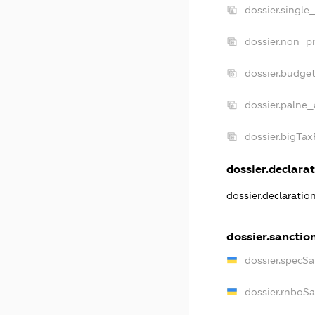
dossier.single
dossier.non_pr
dossier.budge
dossier.palne_
dossier.bigTa
dossier.declarat
dossier.declarati
dossier.sanctio
dossier.specS
dossier.rnboS