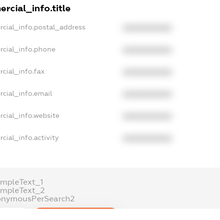
rcial_info.title
rcial_info.postal_address
XXXXXXXXXX
rcial_info.phone
XXXXXXXXXX
cial_info.fax
XXXXXXXXXX
cial_info.email
XXXXXXXXXX
cial_info.website
XXXXXXXXXX
cial_info.activity
XXXXXXXXXX
mpleText_1
ampleText_2
onymousPerSearch2
ETAILS
FREEMIUM.REGISTER