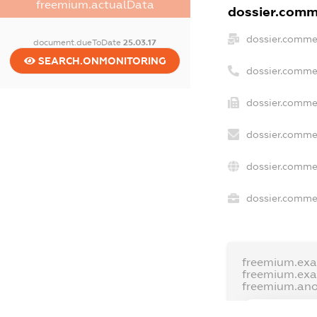
freemium.actualData
dossier.comme
dossier.comme
document.dueToDate
25.03.17
SEARCH.ONMONITORING
dossier.comme
dossier.commer
dossier.commer
dossier.commer
dossier.commer
freemium.exa
freemium.ex
freemium.an
FREEMIUM.D