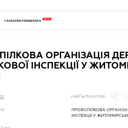
BETA
CAHEADER.PERSSEARCH
ПІЛКОВА ОРГАНІЗАЦІЯ Д
ОВОЇ ІНСПЕКЦІЇ У ЖИТО
І
riskFactors.title
0
0
me:
ПРОФСПІЛКОВА ОРГАНІЗА
ІНСПЕКЦІЇ У ЖИТОМИРСЬК
bType: