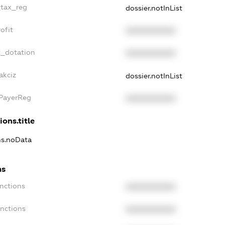
_tax_reg
dossier.notInList
ofit
XXXXXXXXXX
t_dotation
XXXXXXXXXX
akciz
dossier.notInList
xPayerReg
XXXXXXXXXX
ions.title
ons.noData
ns
anctions
XXXXXXXXXX
anctions
XXXXXXXXXX