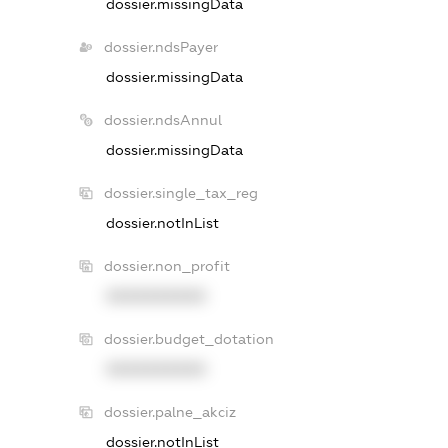
dossier.missingData
dossier.ndsPayer
dossier.missingData
dossier.ndsAnnul
dossier.missingData
dossier.single_tax_reg
dossier.notInList
dossier.non_profit
XXXXXXXXXX
dossier.budget_dotation
XXXXXXXXXX
dossier.palne_akciz
dossier.notInList