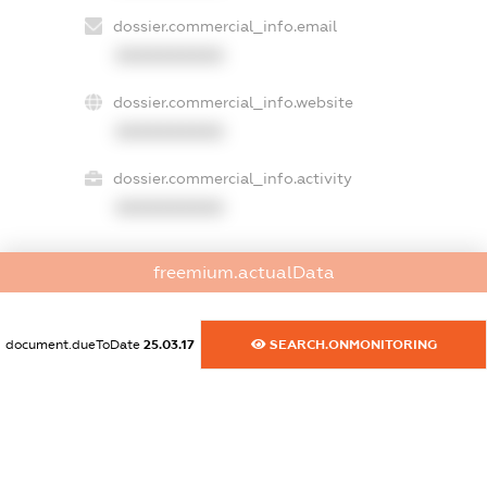
dossier.commercial_info.email
XXXXXXXXXX
dossier.commercial_info.website
XXXXXXXXXX
dossier.commercial_info.activity
XXXXXXXXXX
freemium.actualData
freemium.exampleText_1
freemium.exampleText_2
freemium.anonymousPerSearch2
document.dueToDate
25.03.17
SEARCH.ONMONITORING
FREEMIUM.DETAILS
FREEMIUM.REGISTER