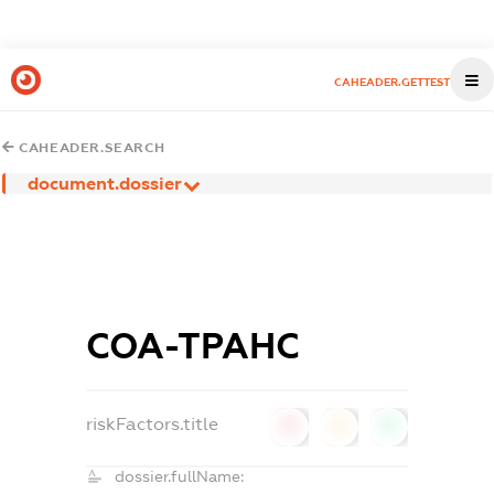
CAHEADER.GETTEST
CAHEADER.SEARCH
document.dossier
СОА-ТРАНС
riskFactors.title
0
0
0
dossier.fullName: