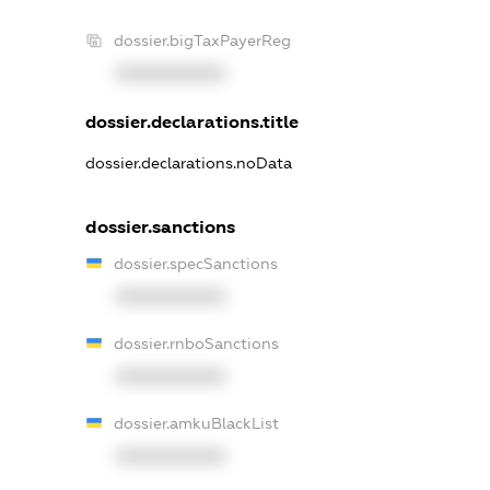
dossier.bigTaxPayerReg
XXXXXXXXXX
dossier.declarations.title
dossier.declarations.noData
dossier.sanctions
dossier.specSanctions
XXXXXXXXXX
dossier.rnboSanctions
XXXXXXXXXX
dossier.amkuBlackList
XXXXXXXXXX