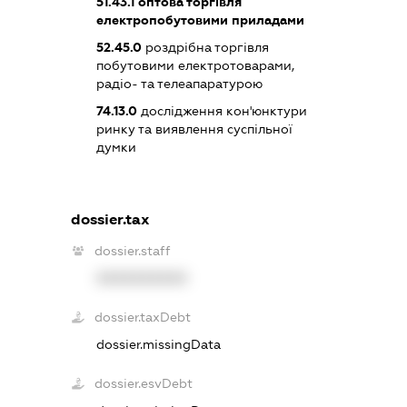
51.43.1
оптова торгівля
електропобутовими приладами
52.45.0
роздрібна торгівля
побутовими електротоварами,
радіо- та телеапаратурою
74.13.0
дослідження кон'юнктури
ринку та виявлення суспільної
думки
dossier.tax
dossier.staff
XXXXXXXXXX
dossier.taxDebt
dossier.missingData
dossier.esvDebt