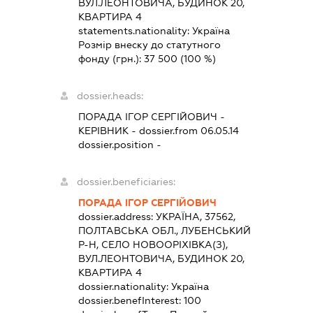
ВУЛ.ЛЕОНТОВИЧА, БУДИНОК 20,
КВАРТИРА 4
statements.nationality:
Україна
Розмір внеску до статутного
фонду (грн.):
37 500
(100 %)
dossier.heads:
ПОРАДА ІГОР СЕРГІЙОВИЧ
-
КЕРІВНИК
- dossier.from 06.05.14
dossier.position -
dossier.beneficiaries:
ПОРАДА ІГОР СЕРГІЙОВИЧ
dossier.address:
УКРАЇНА, 37562,
ПОЛТАВСЬКА ОБЛ., ЛУБЕНСЬКИЙ
Р-Н, СЕЛО НОВООРІХІВКА(З),
ВУЛ.ЛЕОНТОВИЧА, БУДИНОК 20,
КВАРТИРА 4
dossier.nationality:
Україна
dossier.benefInterest:
100