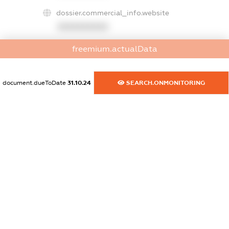
dossier.commercial_info.website
XXXXXXXXXX
freemium.actualData
dossier.commercial_info.activity
XXXXXXXXXX
document.dueToDate
31.10.24
SEARCH.ONMONITORING
freemium.exampleText_1
freemium.exampleText_2
freemium.anonymousPerSearch2
FREEMIUM.DETAILS
FREEMIUM.REGISTER