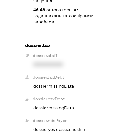
чищення
46.48
оптова торгівля
годинниками та ювелірними
виробами
dossier.tax
dossier.staff
XXXXXXXXXX
dossier.taxDebt
dossier.missingData
dossier.esvDebt
dossier.missingData
dossier.ndsPayer
dossier.yes
dossier.ndsInn