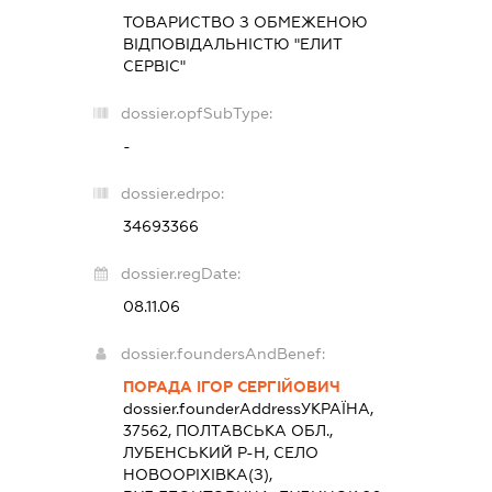
ТОВАРИСТВО З ОБМЕЖЕНОЮ
ВІДПОВІДАЛЬНІСТЮ "ЕЛИТ
СЕРВІС"
dossier.opfSubType:
-
dossier.edrpo:
34693366
dossier.regDate:
08.11.06
dossier.foundersAndBenef:
ПОРАДА ІГОР СЕРГІЙОВИЧ
dossier.founderAddress
УКРАЇНА,
37562, ПОЛТАВСЬКА ОБЛ.,
ЛУБЕНСЬКИЙ Р-Н, СЕЛО
НОВООРІХІВКА(З),