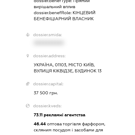
dossier.benefType:
Прямий
вирішальний вплив
dossier.benefRole:
КІНЦЕВИЙ
БЕНЕФІЦІАРНИЙ ВЛАСНИК
dossier.smida:
XXXXXXXXXX
dossier.address:
УКРАЇНА, 01103, МІСТО КИЇВ,
ВУЛИЦЯ КІКВІДЗЕ, БУДИНОК 13
dossier.capital:
37 500 грн.
dossier.kveds:
73.11
рекламні агентства
46.44
оптова торгівля фарфором,
скляним посудом і засобами для