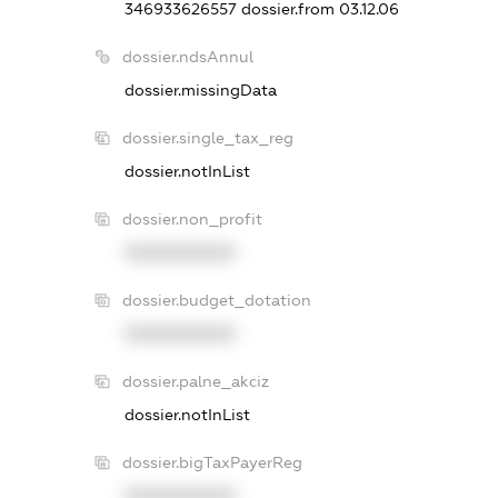
346933626557
dossier.from 03.12.06
dossier.ndsAnnul
dossier.missingData
dossier.single_tax_reg
dossier.notInList
dossier.non_profit
XXXXXXXXXX
dossier.budget_dotation
XXXXXXXXXX
dossier.palne_akciz
dossier.notInList
dossier.bigTaxPayerReg
XXXXXXXXXX