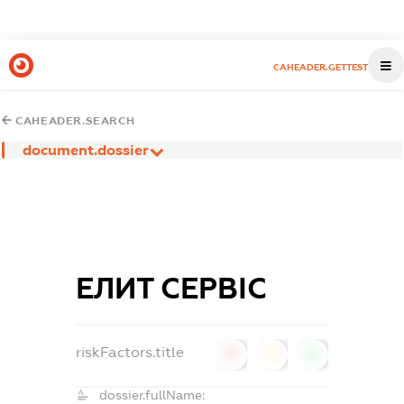
CAHEADER.GETTEST
CAHEADER.SEARCH
document.dossier
ЕЛИТ СЕРВІС
riskFactors.title
0
0
0
dossier.fullName: