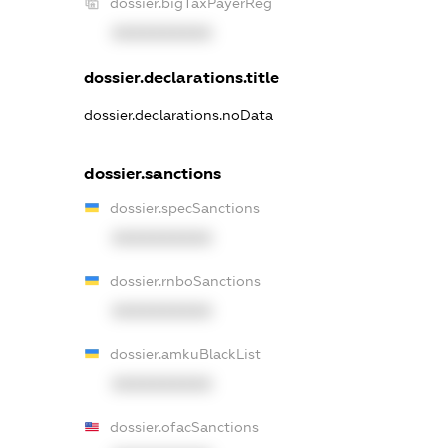
dossier.bigTaxPayerReg
XXXXXXXXXX
dossier.declarations.title
dossier.declarations.noData
dossier.sanctions
dossier.specSanctions
XXXXXXXXXX
dossier.rnboSanctions
XXXXXXXXXX
dossier.amkuBlackList
XXXXXXXXXX
dossier.ofacSanctions