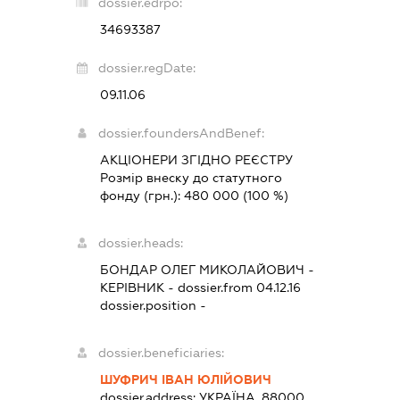
dossier.edrpo:
34693387
dossier.regDate:
09.11.06
dossier.foundersAndBenef:
АКЦІОНЕРИ ЗГІДНО РЕЄСТРУ
Розмір внеску до статутного
фонду (грн.):
480 000
(100 %)
dossier.heads:
БОНДАР ОЛЕГ МИКОЛАЙОВИЧ
-
КЕРІВНИК
- dossier.from 04.12.16
dossier.position -
dossier.beneficiaries:
ШУФРИЧ ІВАН ЮЛІЙОВИЧ
dossier.address:
УКРАЇНА, 88000,