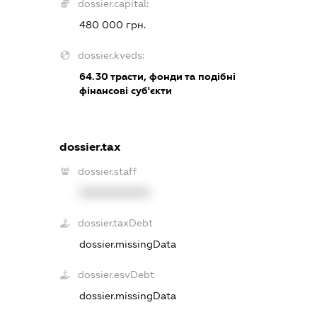
dossier.capital:
480 000 грн.
dossier.kveds:
64.30
трасти, фонди та подібні
фінансові суб'єкти
dossier.tax
dossier.staff
XXXXXXXXXX
dossier.taxDebt
dossier.missingData
dossier.esvDebt
dossier.missingData