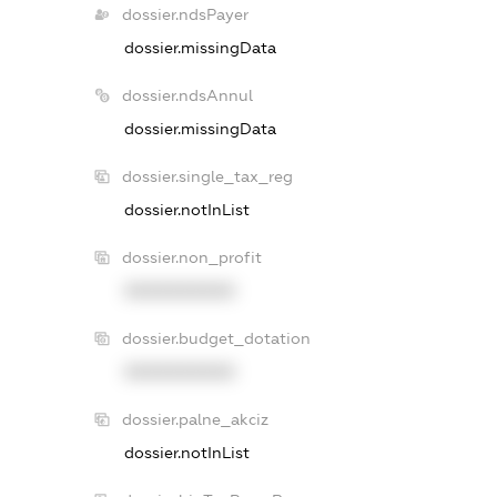
dossier.ndsPayer
dossier.missingData
dossier.ndsAnnul
dossier.missingData
dossier.single_tax_reg
dossier.notInList
dossier.non_profit
XXXXXXXXXX
dossier.budget_dotation
XXXXXXXXXX
dossier.palne_akciz
dossier.notInList