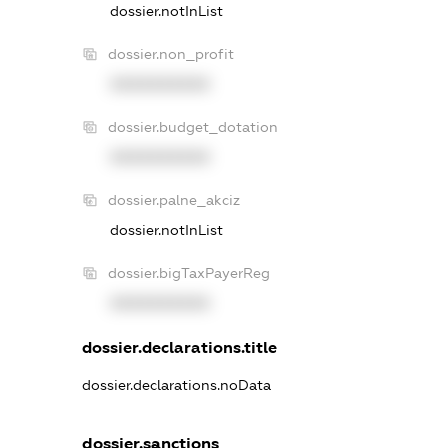
dossier.notInList
dossier.non_profit
XXXXXXXXXX
dossier.budget_dotation
XXXXXXXXXX
dossier.palne_akciz
dossier.notInList
dossier.bigTaxPayerReg
XXXXXXXXXX
dossier.declarations.title
dossier.declarations.noData
dossier.sanctions