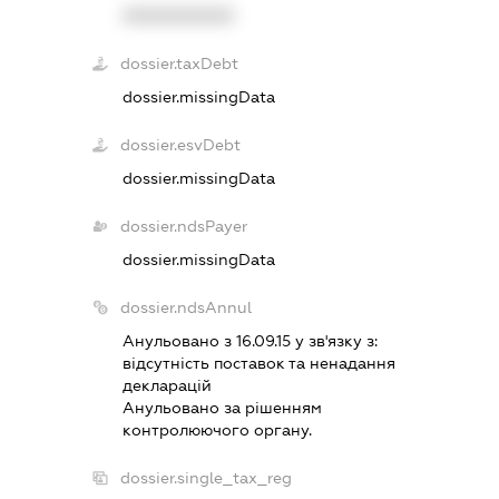
XXXXXXXXXX
dossier.taxDebt
dossier.missingData
dossier.esvDebt
dossier.missingData
dossier.ndsPayer
dossier.missingData
dossier.ndsAnnul
Анульовано з 16.09.15 у зв'язку з:
вiдсутнiсть поставок та ненадання
декларацiй
Анульовано за рiшенням
контролюючого органу.
dossier.single_tax_reg