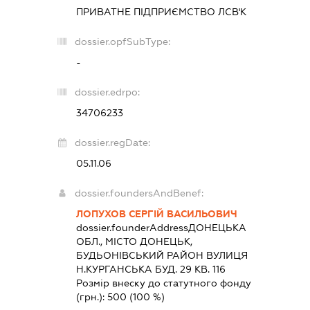
ПРИВАТНЕ ПІДПРИЄМСТВО
ЛСВ'К
dossier.opfSubType:
-
dossier.edrpo:
34706233
dossier.regDate:
05.11.06
dossier.foundersAndBenef:
ЛОПУХОВ СЕРГІЙ ВАСИЛЬОВИЧ
dossier.founderAddress
ДОНЕЦЬКА
ОБЛ., МІСТО ДОНЕЦЬК,
БУДЬОНІВСЬКИЙ РАЙОН ВУЛИЦЯ
Н.КУРГАНСЬКА БУД. 29 КВ. 116
Розмір внеску до статутного фонду
(грн.):
500
(100 %)