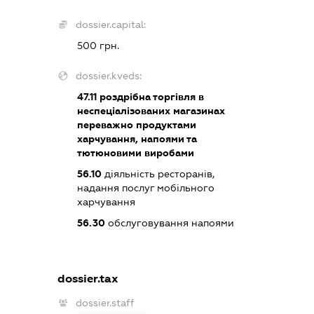
dossier.capital:
500 грн.
dossier.kveds:
47.11
роздрібна торгівля в
неспеціалізованих магазинах
переважно продуктами
харчування, напоями та
тютюновими виробами
56.10
діяльність ресторанів,
надання послуг мобільного
харчування
56.30
обслуговування напоями
dossier.tax
dossier.staff