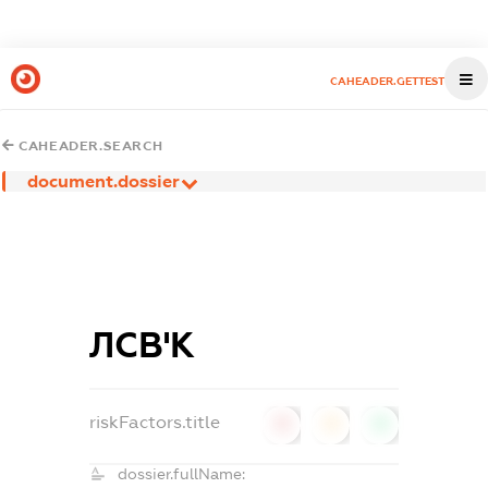
CAHEADER.GETTEST
CAHEADER.SEARCH
document.dossier
ЛСВ'К
riskFactors.title
0
0
0
dossier.fullName: