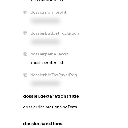
dossier.non_profit
XXXXXXXXXX
dossier.budget_dotation
XXXXXXXXXX
dossier.palne_akciz
dossier.notInList
dossier.bigTaxPayerReg
XXXXXXXXXX
dossier.declarations.title
dossier.declarations.noData
dossier.sanctions