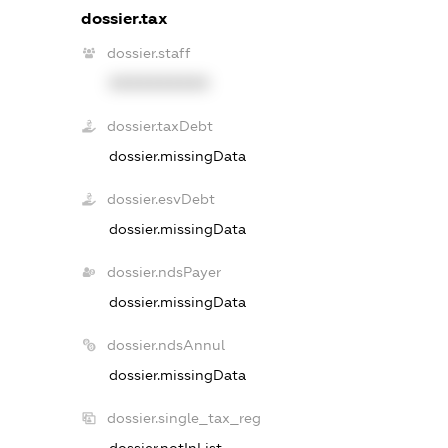
dossier.tax
dossier.staff
XXXXXXXXXX
dossier.taxDebt
dossier.missingData
dossier.esvDebt
dossier.missingData
dossier.ndsPayer
dossier.missingData
dossier.ndsAnnul
dossier.missingData
dossier.single_tax_reg
dossier.notInList