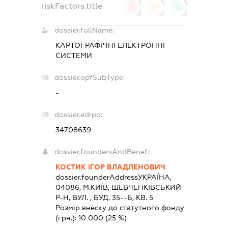
riskFactors.title
0
0
0
dossier.fullName:
КАРТОГРАФІЧНІ ЕЛЕКТРОННІ
СИСТЕМИ
dossier.opfSubType:
-
dossier.edrpo:
34708639
dossier.foundersAndBenef:
КОСТИК ІГОР ВЛАДЛЕНОВИЧ
dossier.founderAddress
УКРАЇНА,
04086, М.КИЇВ, ШЕВЧЕНКІВСЬКИЙ
Р-Н, ВУЛ. , БУД. 35--Б, КВ. 5
Розмір внеску до статутного фонду
(грн.):
10 000
(25 %)