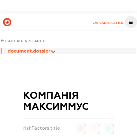
CAHEADER.GETTEST
CAHEADER.SEARCH
document.dossier
КОМПАНІЯ
МАКСИММУС
riskFactors.title
0
0
0