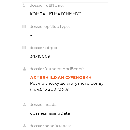
dossier.fullName:
КОМПАНІЯ МАКСИММУС
dossier.opfSubType:
-
dossier.edrpo:
34710009
dossier.foundersAndBenef:
АХМЕЯН ІШХАН СУРЕНОВИЧ
Розмір внеску до статутного фонду
(грн.):
13 200
(33 %)
dossier.heads:
dossier.missingData
dossier.beneficiaries: