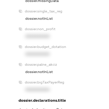
dossier.missingData
dossier.single_tax_reg
dossier.notInList
dossier.non_profit
XXXXXXXXXX
dossier.budget_dotation
XXXXXXXXXX
dossier.palne_akciz
dossier.notInList
dossier.bigTaxPayerReg
XXXXXXXXXX
dossier.declarations.title