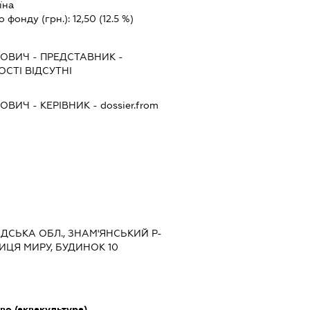
їна
о фонду (грн.):
12,50
(12.5 %)
ЙОВИЧ
-
ПРЕДСТАВНИК
-
СТІ ВІДСУТНІ
ЙОВИЧ
-
КЕРІВНИК
- dossier.from
РАДСЬКА ОБЛ., ЗНАМ'ЯНСЬКИЙ Р-
ЛИЦЯ МИРУ, БУДИНОК 10
о (аквакультура)