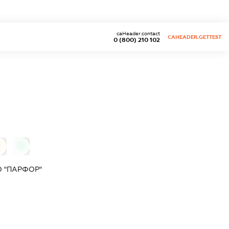
caHeader.contact
CAHEADER.GETTEST
0 (800) 210 102
0
0
 "ПАРФОР"