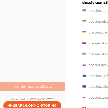
dossier.sanct
dossier.spe
dossier.rnb
dossier.amk
dossier.ofa
dossier.of
dossier.gbS
dossier.aus
freemium.actualData
dossier.euS
dossier.jap
document.dueToDate
06.07.25
SEARCH.ONMONITORING