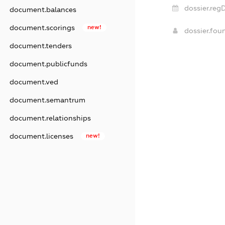
dossier.reg
document.balances
document.scorings
new!
dossier.fo
document.tenders
document.publicfunds
document.ved
document.semantrum
document.relationships
document.licenses
new!