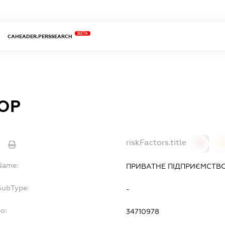
BETA
CAHEADER.PERSSEARCH
ОР
riskFactors.title
e
0
lName:
ПРИВАТНЕ ПІДПРИЄМСТВО
SubType:
-
o:
34710978