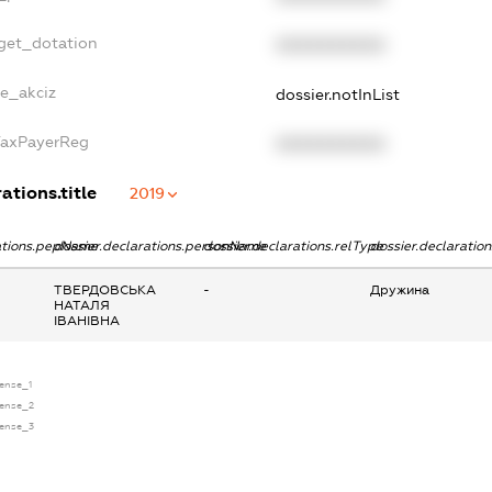
dget_dotation
XXXXXXXXXX
ne_akciz
dossier.notInList
TaxPayerReg
XXXXXXXXXX
ations.title
2019
rations.pepName
dossier.declarations.personName
dossier.declarations.relType
dossier.declaratio
ТВЕРДОВСЬКА
-
Дружина
НАТАЛЯ
ІВАНІВНА
cense_1
cense_2
cense_3