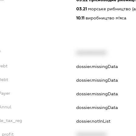
03.21
морське рибництво (а
10.11
виробництво м'яса
f
XXXXXXXXXX
Debt
dossier.missingData
Debt
dossier.missingData
Payer
dossier.missingData
sAnnul
dossier.missingData
gle_tax_reg
dossier.notInList
_profit
XXXXXXXXXX