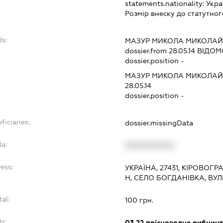
statements.nationality:
Укра
Розмір внеску до статутног
ds:
МАЗУР МИКОЛА МИКОЛА
dossier.from 28.05.14
ВІДОМО
dossier.position -
МАЗУР МИКОЛА МИКОЛА
28.05.14
dossier.position -
ficiaries:
dossier.missingData
da:
XXXXXXXXXX
ess:
УКРАЇНА, 27431, КІРОВОГ
Н, СЕЛО БОГДАНІВКА, ВУ
tal:
100 грн.
s:
03.22
прісноводне рибництв