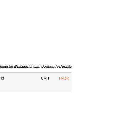
ns.personStatus
dossier.declarations.amount
dossier.declarations.currency
dossier.declarations.source
13
UAH
НАЗК