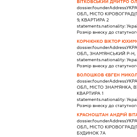
ВІТКОВСЬКИЙ ДМИТРО О
dossier.founderAddress
УКРА
ОБЛ., МІСТО КІРОВОГРАД(
9, КВАРТИРА 2
statements.nationality:
Укра
Розмір внеску до статутног
КОРНІЄНКО ВІКТОР ЮХИ
dossier.founderAddress
УКРА
ОБЛ., ЗНАМ'ЯНСЬКИЙ Р-Н,
statements.nationality:
Укра
Розмір внеску до статутног
ВОЛОШКОВ ЄВГЕН МИКО
dossier.founderAddress
УКРА
ОБЛ., МІСТО ЗНАМ'ЯНКА, 
КВАРТИРА 1
statements.nationality:
Укра
Розмір внеску до статутног
КРАСНОШТАН АНДРІЙ ВІТ
dossier.founderAddress
УКРА
ОБЛ., МІСТО КІРОВОГРАД(
БУДИНОК 7А