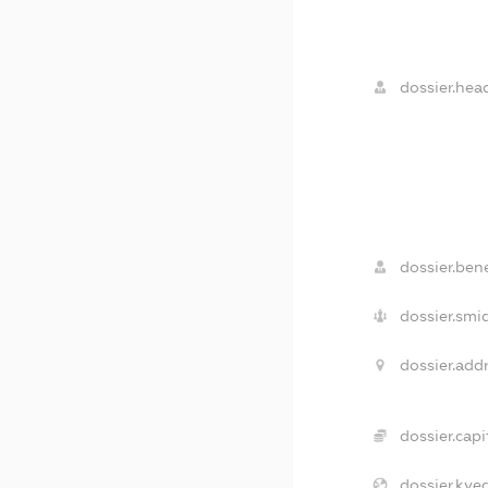
dossier.hea
dossier.bene
dossier.smi
dossier.addr
dossier.capi
dossier.kved