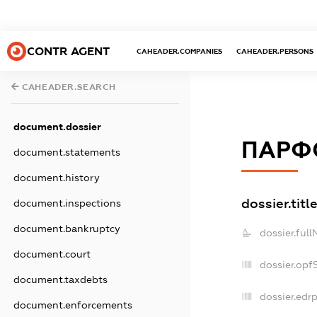
CONTR AGENT
CAHEADER.COMPANIES
CAHEADER.PERSONS
CAHEADER.SEARCH
document.dossier
ПАРФ
document.statements
document.history
dossier.titl
document.inspections
document.bankruptcy
dossier.ful
document.court
dossier.opf
document.taxdebts
dossier.edrp
document.enforcements