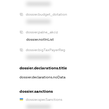
XXXXXXXXXX
dossier.budget_dotation
XXXXXXXXXX
dossier.palne_akciz
dossier.notInList
dossier.bigTaxPayerReg
XXXXXXXXXX
dossier.declarations.title
dossier.declarations.noData
dossier.sanctions
dossier.specSanctions
XXXXXXXXXX