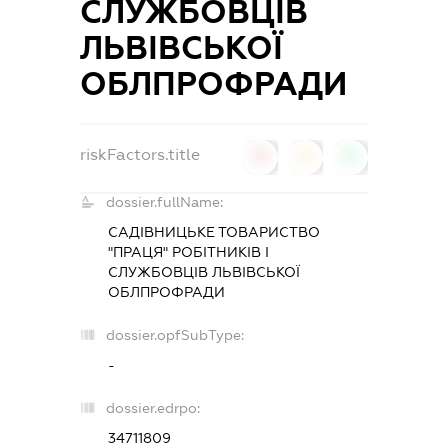
СЛУЖБОВЦІВ
ЛЬВІВСЬКОЇ
ОБЛПРОФРАДИ
riskFactors.title
0
0
0
dossier.fullName:
САДІВНИЦЬКЕ ТОВАРИСТВО
"ПРАЦЯ" РОБІТНИКІВ І
СЛУЖБОВЦІВ ЛЬВІВСЬКОЇ
ОБЛПРОФРАДИ
dossier.opfSubType:
-
dossier.edrpo:
34711809