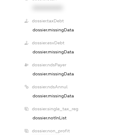
XXXXXXXXXX
dossier.taxDebt
dossier.missingData
dossier.esvDebt
dossier.missingData
dossier.ndsPayer
dossier.missingData
dossier.ndsAnnul
dossier.missingData
dossier.single_tax_reg
dossier.notInList
dossier.non_profit