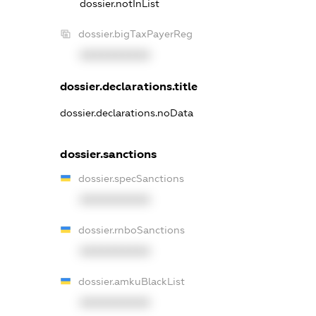
dossier.notInList
dossier.bigTaxPayerReg
XXXXXXXXXX
dossier.declarations.title
dossier.declarations.noData
dossier.sanctions
dossier.specSanctions
XXXXXXXXXX
dossier.rnboSanctions
XXXXXXXXXX
dossier.amkuBlackList
XXXXXXXXXX