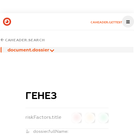
CAHEADER.GETTEST
CAHEADER.SEARCH
document.dossier
ГЕНЕЗ
riskFactors.title
0
0
0
dossier.fullName: