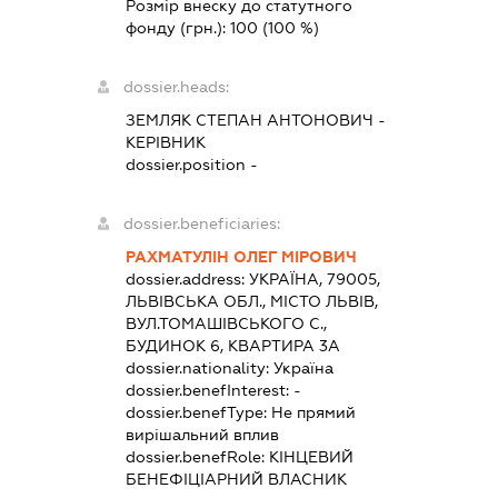
Розмір внеску до статутного
фонду (грн.):
100
(100 %)
dossier.heads:
ЗЕМЛЯК СТЕПАН АНТОНОВИЧ
-
КЕРІВНИК
dossier.position -
dossier.beneficiaries:
РАХМАТУЛІН ОЛЕГ МІРОВИЧ
dossier.address:
УКРАЇНА, 79005,
ЛЬВІВСЬКА ОБЛ., МІСТО ЛЬВІВ,
ВУЛ.ТОМАШІВСЬКОГО С.,
БУДИНОК 6, КВАРТИРА 3А
dossier.nationality:
Україна
dossier.benefInterest:
-
dossier.benefType:
Не прямий
вирішальний вплив
dossier.benefRole:
КІНЦЕВИЙ
БЕНЕФІЦІАРНИЙ ВЛАСНИК