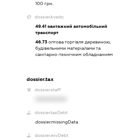
100 грн.
dossier.kveds:
49.41
вантажний автомобільний
транспорт
46.73
оптова торгівля деревиною,
будівельними матеріалами та
санітарно-технічним обладнанням
dossier.tax
dossier.staff
XXXXXXXXXX
dossier.taxDebt
dossier.missingData
dossier.esvDebt