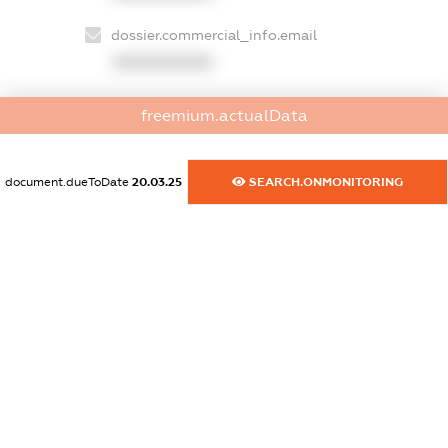
dossier.commercial_info.email
XXXXXXXXXX
dossier.commercial_info.website
freemium.actualData
XXXXXXXXXX
dossier.commercial_info.activity
document.dueToDate
20.03.25
SEARCH.ONMONITORING
XXXXXXXXXX
freemium.exampleText_1
freemium.exampleText_2
freemium.anonymousPerSearch2
FREEMIUM.DETAILS
FREEMIUM.REGISTER