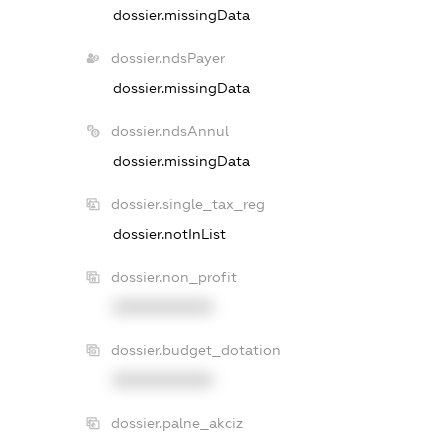
dossier.missingData
dossier.ndsPayer
dossier.missingData
dossier.ndsAnnul
dossier.missingData
dossier.single_tax_reg
dossier.notInList
dossier.non_profit
XXXXXXXXXX
dossier.budget_dotation
XXXXXXXXXX
dossier.palne_akciz