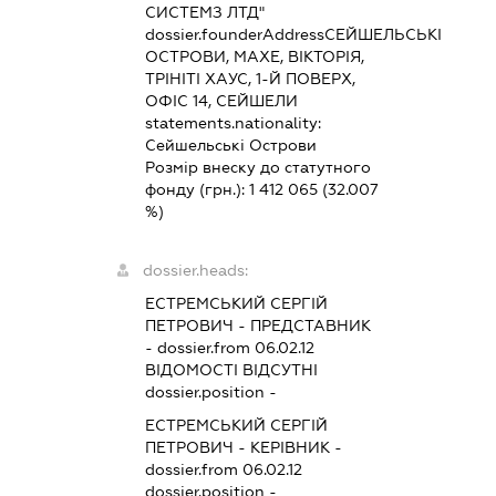
СИСТЕМЗ ЛТД"
dossier.founderAddress
СЕЙШЕЛЬСЬКІ
ОСТРОВИ, МАХЕ, ВІКТОРІЯ,
ТРІНІТІ ХАУС, 1-Й ПОВЕРХ,
ОФІС 14, СЕЙШЕЛИ
statements.nationality:
Сейшельські Острови
Розмір внеску до статутного
фонду (грн.):
1 412 065
(32.007
%)
dossier.heads:
ЕСТРЕМСЬКИЙ СЕРГІЙ
ПЕТРОВИЧ
-
ПРЕДСТАВНИК
- dossier.from 06.02.12
ВІДОМОСТІ ВІДСУТНІ
dossier.position -
ЕСТРЕМСЬКИЙ СЕРГІЙ
ПЕТРОВИЧ
-
КЕРІВНИК
-
dossier.from 06.02.12
dossier.position -