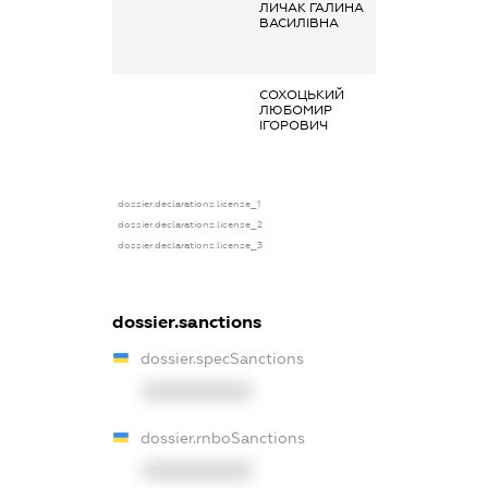
ЛИЧАК ГАЛИНА
Заробітна плат
ВАСИЛІВНА
отримана за
основним місце
роботи
СОХОЦЬКИЙ
Дохід від
ЛЮБОМИР
зайняття
ІГОРОВИЧ
підприємницьк
діяльністю
dossier.declarations.license_1
dossier.declarations.license_2
dossier.declarations.license_3
dossier.sanctions
dossier.specSanctions
XXXXXXXXXX
dossier.rnboSanctions
XXXXXXXXXX