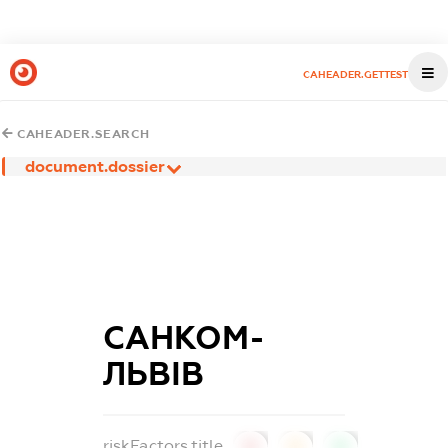
CAHEADER.GETTEST
CAHEADER.SEARCH
document.dossier
САНКОМ-
ЛЬВІВ
riskFactors.title
0
0
0