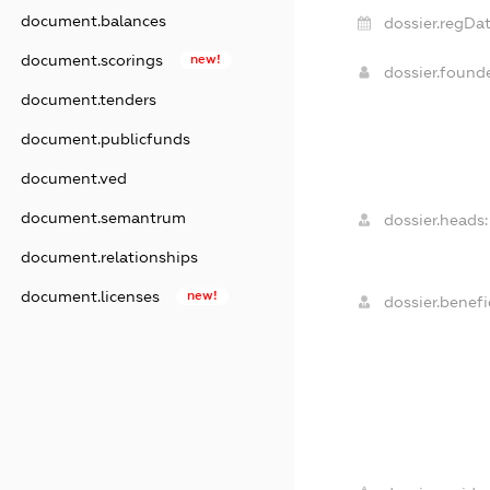
document.balances
dossier.regDat
document.scorings
new!
dossier.foun
document.tenders
document.publicfunds
document.ved
document.semantrum
dossier.heads:
document.relationships
document.licenses
new!
dossier.benefic