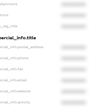
aSanctions
XXXXXXXXXX
tions
XXXXXXXXXX
n_reg_title
XXXXXXXXXX
rcial_info.title
rcial_info.postal_address
XXXXXXXXXX
rcial_info.phone
XXXXXXXXXX
rcial_info.fax
XXXXXXXXXX
rcial_info.email
XXXXXXXXXX
rcial_info.website
XXXXXXXXXX
cial_info.activity
XXXXXXXXXX