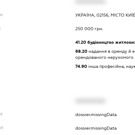
XXXXXXXXXX
s:
УКРАЇНА, 02156, МІСТО КИ
:
250 000 грн.
41.20
будівництво житлових
68.20
надання в оренду й е
орендованого нерухомого
74.90
інша професійна, науков
XXXXXXXXXX
bt
dossier.missingData
bt
dossier.missingData