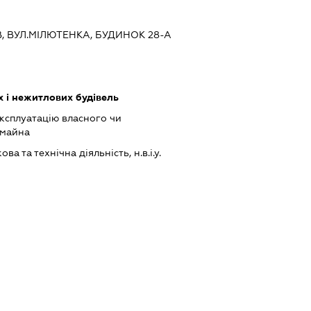
ЇВ, ВУЛ.МІЛЮТЕНКА, БУДИНОК 28-А
 і нежитлових будівель
ксплуатацію власного чи
 майна
а та технічна діяльність, н.в.і.у.