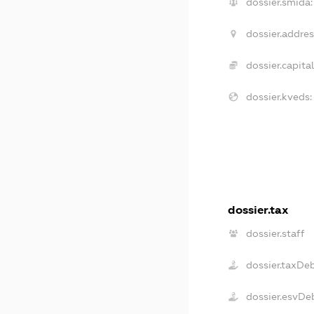
dossier.smida:
dossier.addres
dossier.capital
dossier.kveds:
dossier.tax
dossier.staff
dossier.taxDe
dossier.esvDe