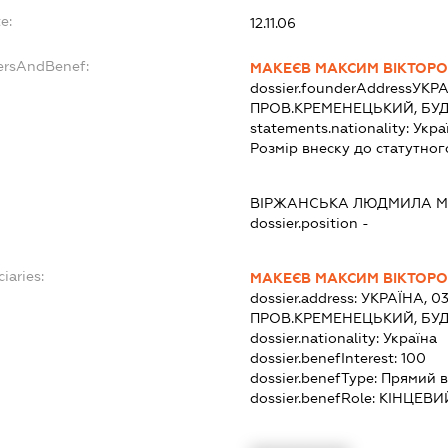
e:
12.11.06
dersAndBenef:
МАКЕЄВ МАКСИМ ВІКТОР
dossier.founderAddress
УКРА
ПРОВ.КРЕМЕНЕЦЬКИЙ, БУД
statements.nationality:
Укра
Розмір внеску до статутног
ВІРЖАНСЬКА ЛЮДМИЛА М
dossier.position -
iaries:
МАКЕЄВ МАКСИМ ВІКТОР
dossier.address:
УКРАЇНА, 03
ПРОВ.КРЕМЕНЕЦЬКИЙ, БУД
dossier.nationality:
Україна
dossier.benefInterest:
100
dossier.benefType:
Прямий в
dossier.benefRole:
КІНЦЕВИ