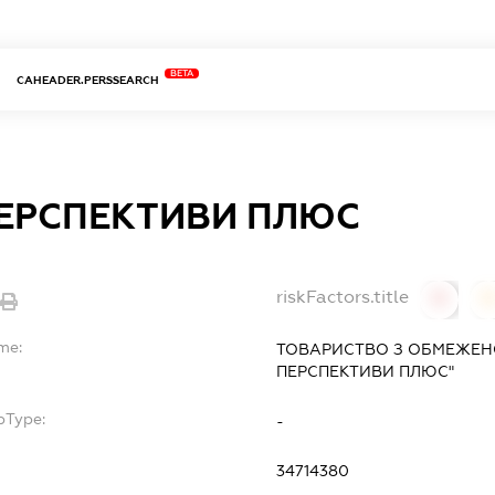
BETA
CAHEADER.PERSSEARCH
ПЕРСПЕКТИВИ ПЛЮС
riskFactors.title
0
me:
ТОВАРИСТВО З ОБМЕЖЕН
ПЕРСПЕКТИВИ ПЛЮС"
bType:
-
34714380