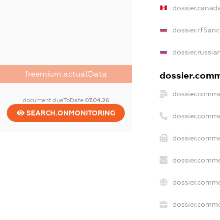
dossier.canad
dossier.rfSanc
dossier.russia
freemium.actualData
dossier.comme
dossier.comme
document.dueToDate
07.04.26
SEARCH.ONMONITORING
dossier.comme
dossier.comme
dossier.comme
dossier.comme
dossier.commer