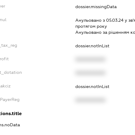
yer
dossier.missingData
nul
Анульовано з 05.03.24 у зв'
протягом року
Анульовано за рiшенням к
e_tax_reg
dossier.notInList
rofit
XXXXXXXXXX
t_dotation
XXXXXXXXXX
_akciz
dossier.notInList
xPayerReg
XXXXXXXXXX
ions.title
ons.noData