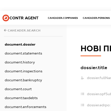
CONTR AGENT
CAHEADER.COMPANIES
CAHEADER.PERSONS
CAHEADER.SEARCH
document.dossier
НОВІ 
document.statements
document.history
dossier.title
document.inspections
dossier.fullNa
document.bankruptcy
document.court
dossier.opfSu
document.taxdebts
dossier.edrpo:
document.enforcements