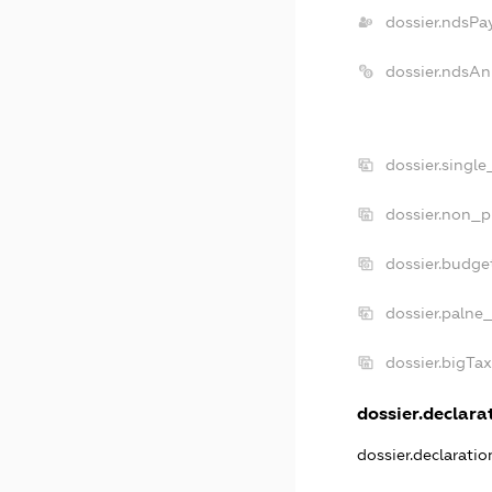
dossier.ndsPa
dossier.ndsAn
dossier.singl
dossier.non_p
dossier.budge
dossier.palne
dossier.bigTa
dossier.declarat
dossier.declarati