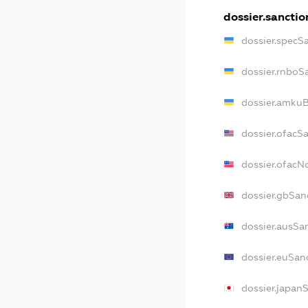
dossier.sanctio
dossier.specS
dossier.rnboS
dossier.amkuB
dossier.ofacS
dossier.ofac
dossier.gbSan
dossier.ausSa
dossier.euSan
dossier.japan