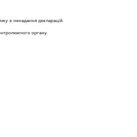
язку з:
ненадання декларацiй
онтролюючого органу.