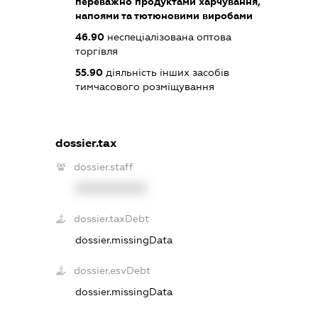
переважно продуктами харчування,
напоями та тютюновими виробами
46.90
неспеціалізована оптова
торгівля
55.90
діяльність інших засобів
тимчасового розміщування
dossier.tax
dossier.staff
XXXXXXXXXX
dossier.taxDebt
dossier.missingData
dossier.esvDebt
dossier.missingData