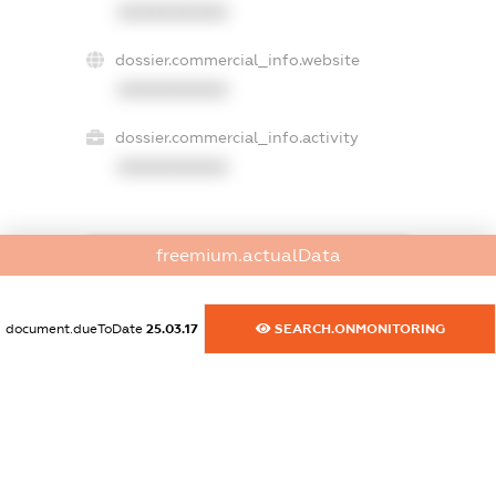
XXXXXXXXXX
dossier.commercial_info.website
XXXXXXXXXX
dossier.commercial_info.activity
XXXXXXXXXX
freemium.actualData
freemium.exampleText_1
freemium.exampleText_2
freemium.anonymousPerSearch2
document.dueToDate
25.03.17
SEARCH.ONMONITORING
FREEMIUM.DETAILS
FREEMIUM.REGISTER