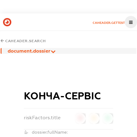
CAHEADER.GETTEST
CAHEADER.SEARCH
document.dossier
КОНЧА-СЕРВІС
riskFactors.title
0
0
0
dossier.fullName: