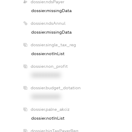
dossier.ndsPayer
dossier.missingData
dossier.ndsAnnul
dossier.missingData
dossier.single_tax_reg
dossier.notInList
dossier.non_profit
XXXXXXXXXX
dossier.budget_dotation
XXXXXXXXXX
dossier.palne_akciz
dossier.notInList
dossier.bigTaxPayerReg