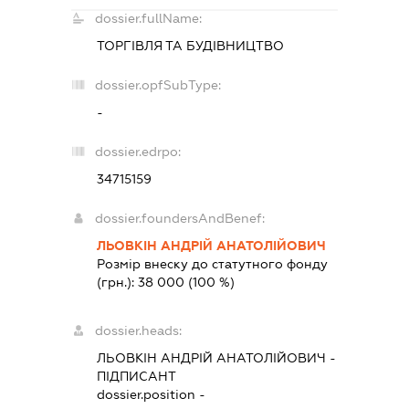
dossier.fullName:
ТОРГІВЛЯ ТА БУДІВНИЦТВО
dossier.opfSubType:
-
dossier.edrpo:
34715159
dossier.foundersAndBenef:
ЛЬОВКІН АНДРІЙ АНАТОЛІЙОВИЧ
Розмір внеску до статутного фонду
(грн.):
38 000
(100 %)
dossier.heads:
ЛЬОВКІН АНДРІЙ АНАТОЛІЙОВИЧ
-
ПІДПИСАНТ
dossier.position -