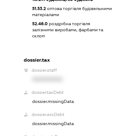
51.53.2
оптова торгівля будівельними
матеріалами
52.46.0
роздрібна торгівля
залізними виробами, фарбами та
склом
dossier.tax
dossier.staff
XXXXXXXXXX
dossier.taxDebt
dossier.missingData
dossier.esvDebt
dossier.missingData