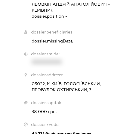
ЛЬОВКІН АНДРІЙ АНАТОЛІЙОВИЧ
-
КЕРІВНИК
dossier.position -
dossier.beneficiaries:
dossier.missingData
dossier.smida:
XXXXXXXXXX
dossier.address:
03022, М.КИЇВ, ГОЛОСІЇВСЬКИЙ,
ПРОВУЛОК ОХТИРСЬКИЙ, 3
dossier.capital:
38 000 грн.
dossier.kveds:
45.21.1
будівництво будівель