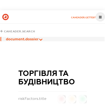
CAHEADER.GETTEST
CAHEADER.SEARCH
document.dossier
ТОРГІВЛЯ ТА
БУДІВНИЦТВО
riskFactors.title
0
0
0