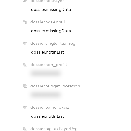
dossier.ndsPayer
dossier.missingData
dossier.ndsAnnul
dossier.missingData
dossier.single_tax_reg
dossier.notInList
dossier.non_profit
XXXXXXXXXX
dossier.budget_dotation
XXXXXXXXXX
dossier.palne_akciz
dossier.notInList
dossier.bigTaxPayerReg