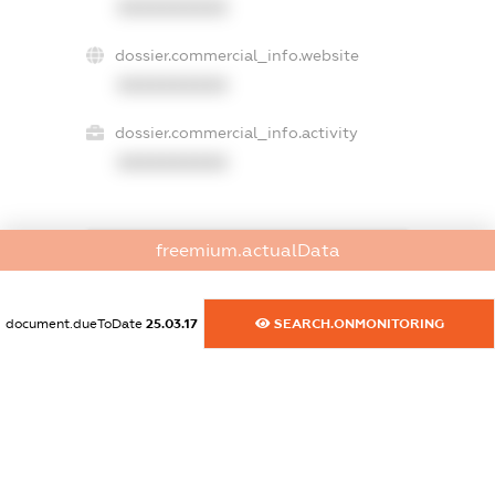
XXXXXXXXXX
dossier.commercial_info.website
XXXXXXXXXX
dossier.commercial_info.activity
XXXXXXXXXX
freemium.actualData
freemium.exampleText_1
freemium.exampleText_2
freemium.anonymousPerSearch2
document.dueToDate
25.03.17
SEARCH.ONMONITORING
FREEMIUM.DETAILS
FREEMIUM.REGISTER