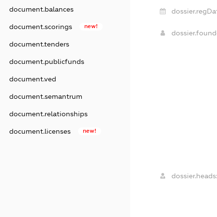
document.balances
dossier.regDa
document.scorings
new!
dossier.foun
document.tenders
document.publicfunds
document.ved
document.semantrum
document.relationships
document.licenses
new!
dossier.heads