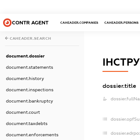
CONTR AGENT
CAHEADER.COMPANIES
CAHEADER.PERSONS
CAHEADER.SEARCH
document.dossier
ІНСТР
document.statements
document.history
dossier.title
document.inspections
dossier.fullN
document.bankruptcy
document.court
dossier.opfS
document.taxdebts
dossier.edrpo
document.enforcements