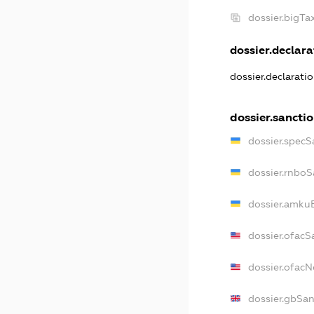
dossier.bigT
dossier.declara
dossier.declarati
dossier.sancti
dossier.specS
dossier.rnboS
dossier.amkuB
dossier.ofacS
dossier.ofac
dossier.gbSa