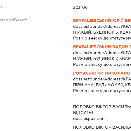
te:
20.11.06
dersAndBenef:
БРАТАШЕВСЬКИЙ ЮРІЙ ВІ
dossier.founderAddress
УКРА
Н.УЖВІЙ, БУДИНОК 5, КВА
Розмір внеску до статутног
БРАТАШЕВСЬКИЙ ВАДИМ 
dossier.founderAddress
УКРА
Н.УЖВІЙ, БУДИНОК 7, КВАР
Розмір внеску до статутног
РОМАСЬ ЮРІЙ МИКОЛАЙО
dossier.founderAddress
УКРА
ПІВНІЧНА, БУДИНОК 50, К
Розмір внеску до статутног
:
ПОЛОВКО ВІКТОР ВАСИЛ
ВІДСУТНІ
dossier.position -
ПОЛОВКО ВІКТОР ВАСИЛ