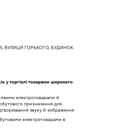
ИЇВ, ВУЛИЦЯ ГОРЬКОГО, БУДИНОК
ів у торгівлі товарами широкого
товими електротоварами й
обутового призначення для
ідтворювання звуку й зображення
обутовими електротоварами в