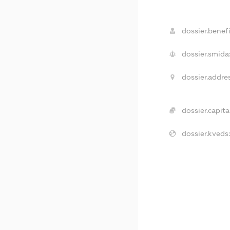
dossier.benefi
dossier.smida
dossier.addres
dossier.capita
dossier.kveds