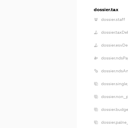
dossier.tax
dossier.staff
dossier.taxDe
dossier.esvDe
dossier.ndsPa
dossier.ndsA
dossier.singl
dossier.non_p
dossier.budg
dossier.palne