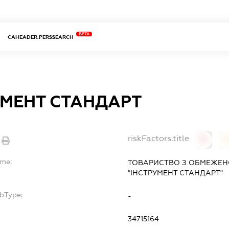
BETA
CAHEADER.PERSSEARCH
УМЕНТ СТАНДАРТ
riskFactors.title
0
ame:
ТОВАРИСТВО З ОБМЕЖЕН
"ІНСТРУМЕНТ СТАНДАРТ"
ubType:
-
:
34715164