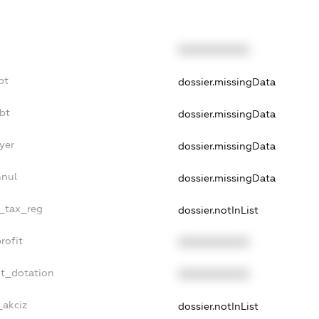
XXXXXXXXXX
bt
dossier.missingData
bt
dossier.missingData
yer
dossier.missingData
nnul
dossier.missingData
e_tax_reg
dossier.notInList
rofit
XXXXXXXXXX
et_dotation
XXXXXXXXXX
_akciz
dossier.notInList