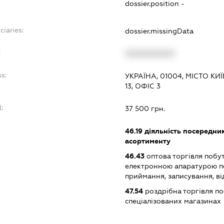
dossier.position -
ciaries:
dossier.missingData
:
XXXXXXXXXX
s:
УКРАЇНА, 01004, МІСТО К
13, ОФІС 3
l:
37 500 грн.
:
46.19
діяльність посередник
асортименту
46.43
оптова торгівля побу
електронною апаратурою п
приймання, записування, в
47.54
роздрібна торгівля п
спеціалізованих магазинах