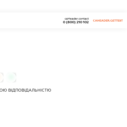
caHeader.contact
CAHEADER.GETTEST
0 (800) 210 102
0
0
ОЮ ВІДПОВІДАЛЬНІСТЮ