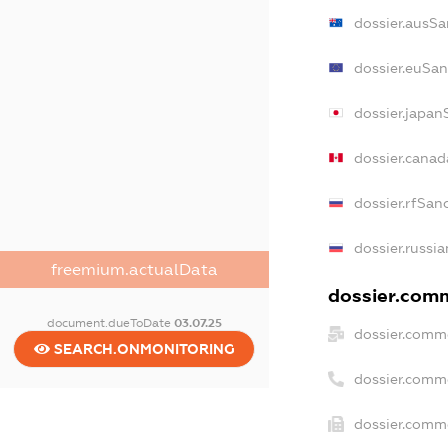
dossier.ausSa
dossier.euSan
dossier.japan
dossier.cana
dossier.rfSan
dossier.russi
freemium.actualData
dossier.comm
document.dueToDate
03.07.25
dossier.comm
SEARCH.ONMONITORING
dossier.comm
dossier.comme