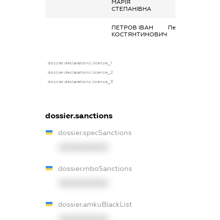
МАРІЯ
СТЕПАНІВНА
ПЕТРОВ ІВАН
Пенсія
КОСТЯНТИНОВИЧ
dossier.declarations.license_1
dossier.declarations.license_2
dossier.declarations.license_3
dossier.sanctions
dossier.specSanctions
XXXXXXXXXX
dossier.rnboSanctions
XXXXXXXXXX
dossier.amkuBlackList
XXXXXXXXXX