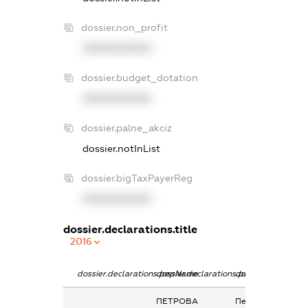
dossier.non_profit
XXXXXXXXXX
dossier.budget_dotation
XXXXXXXXXX
dossier.palne_akciz
dossier.notInList
dossier.bigTaxPayerReg
XXXXXXXXXX
dossier.declarations.title
2016
dossier.declarations.pepName
dossier.declarations.personName
dossier.declaratio
ПЕТРОВА
Пенсія