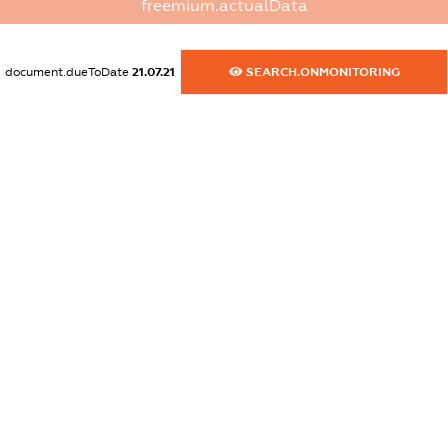
freemium.actualData
XXXXXXXXXX
dossier.commercial_info.email
document.dueToDate
21.07.21
SEARCH.ONMONITORING
XXXXXXXXXX
dossier.commercial_info.website
XXXXXXXXXX
dossier.commercial_info.activity
XXXXXXXXXX
freemium.exampleText_1
freemium.exampleText_2
freemium.anonymousPerSearch2
FREEMIUM.DETAILS
FREEMIUM.REGISTER