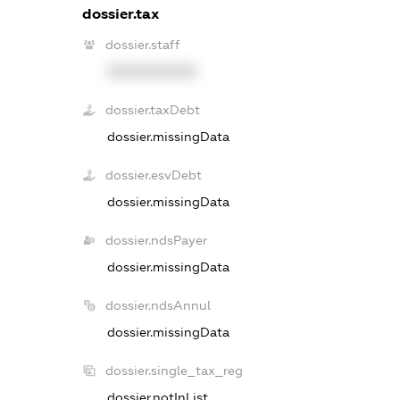
dossier.tax
dossier.staff
XXXXXXXXXX
dossier.taxDebt
dossier.missingData
dossier.esvDebt
dossier.missingData
dossier.ndsPayer
dossier.missingData
dossier.ndsAnnul
dossier.missingData
dossier.single_tax_reg
dossier.notInList