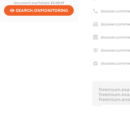
document.dueToDate
25.03.17
SEARCH.ONMONITORING
dossier.comme
dossier.commer
dossier.commer
dossier.commer
dossier.commer
freemium.exa
freemium.ex
freemium.an
FREEMIUM.D