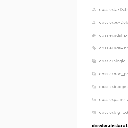
dossier.taxDeb
dossier.esvDeb
dossier.ndsPay
dossier.ndsAn
dossier.single
dossier.non_pr
dossier.budge
dossier.palne_
dossier.bigTa
dossier.declarat