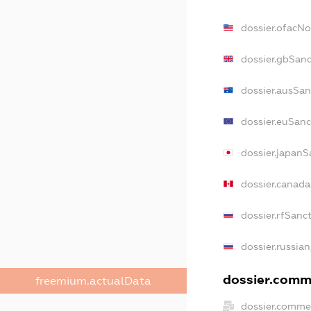
dossier.ofacN
dossier.gbSanc
dossier.ausSan
dossier.euSanc
dossier.japanS
dossier.canad
dossier.rfSanc
dossier.russian
dossier.comme
freemium.actualData
dossier.commer