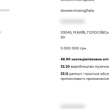
iaries:
dossier.missingData
XXXXXXXXXX
:
03045, М.КИЇВ, ГОЛОСІЇВ
50
5 000 000 грн.
46.90
неспеціалізована опт
32.20
виробництво музичних
33.12
ремонт і технічне обс
промислового призначення
XXXXXXXXXX