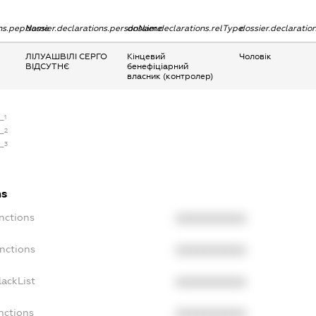
ons.pepName
dossier.declarations.personName
dossier.declarations.relType
dossier.declaratio
ЛІЛУАШВІЛІ СЕРГО
Кінцевий
Чоловік
ВІДСУТНЄ
бенефіціарний
власник (контролер)
e_1
e_2
e_3
ns
nctions
XXXXXXXXXX
nctions
XXXXXXXXXX
ackList
XXXXXXXXXX
nctions
XXXXXXXXXX