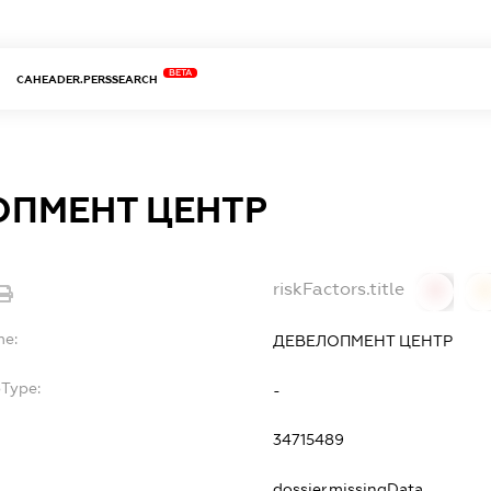
BETA
CAHEADER.PERSSEARCH
ОПМЕНТ ЦЕНТР
riskFactors.title
0
0
me:
ДЕВЕЛОПМЕНТ ЦЕНТР
bType:
-
34715489
dossier.missingData