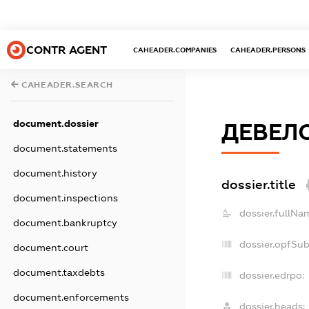
CONTR AGENT
CAHEADER.COMPANIES
CAHEADER.PERSONS
CAHEADER.SEARCH
document.dossier
ДЕВЕЛ
document.statements
document.history
dossier.title
document.inspections
dossier.fullNa
document.bankruptcy
dossier.opfSu
document.court
document.taxdebts
dossier.edrpo:
document.enforcements
dossier.heads: