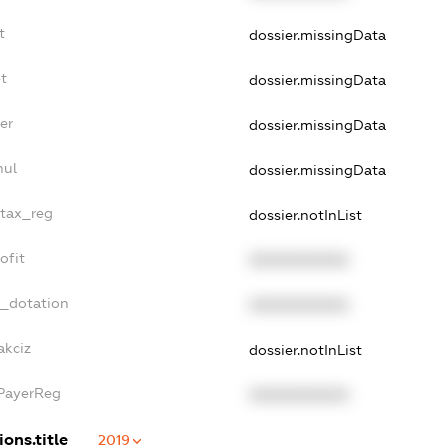
t
dossier.missingData
t
dossier.missingData
er
dossier.missingData
nul
dossier.missingData
_tax_reg
dossier.notInList
ofit
XXXXXXXXXX
t_dotation
XXXXXXXXXX
akciz
dossier.notInList
xPayerReg
XXXXXXXXXX
ions.title
2019