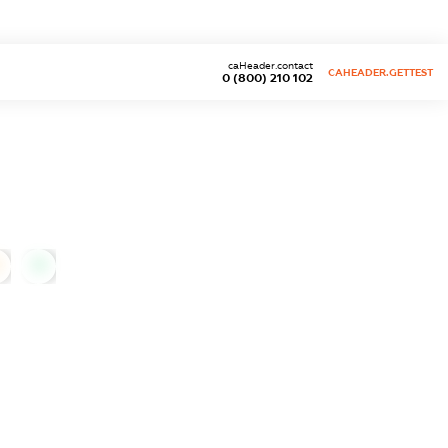
caHeader.contact
CAHEADER.GETTEST
0 (800) 210 102
0