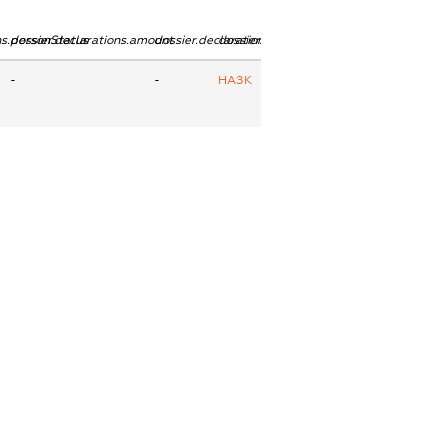
ns.personStatus
dossier.declarations.amount
dossier.declarations.currency
dossier.declarations.source
-
-
НАЗК