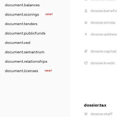
document.balances
dossier.benefic
document.scorings
new!
dossier.smida:
document.tenders
document.publicfunds
dossier.address
document.ved
dossier.capital:
document.semantrum
document.relationships
dossier.kveds:
document.licenses
new!
dossier.tax
dossier.staff