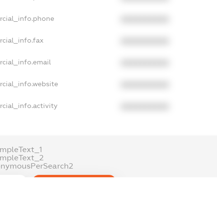
rcial_info.phone
XXXXXXXXXX
cial_info.fax
XXXXXXXXXX
cial_info.email
XXXXXXXXXX
cial_info.website
XXXXXXXXXX
cial_info.activity
XXXXXXXXXX
mpleText_1
ampleText_2
onymousPerSearch2
ETAILS
FREEMIUM.REGISTER