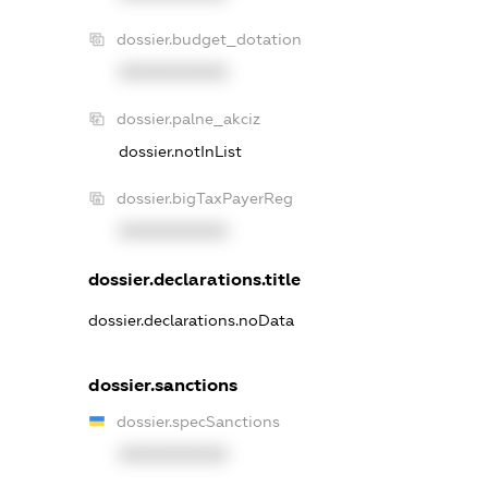
dossier.budget_dotation
XXXXXXXXXX
dossier.palne_akciz
dossier.notInList
dossier.bigTaxPayerReg
XXXXXXXXXX
dossier.declarations.title
dossier.declarations.noData
dossier.sanctions
dossier.specSanctions
XXXXXXXXXX