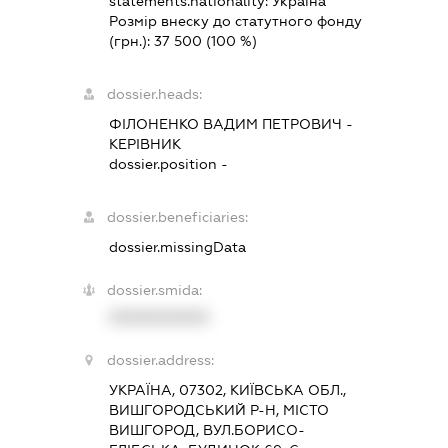
statements.nationality:
Україна
Розмір внеску до статутного фонду
(грн.):
37 500
(100 %)
dossier.heads:
ФІЛОНЕНКО ВАДИМ ПЕТРОВИЧ
-
КЕРІВНИК
dossier.position -
dossier.beneficiaries:
dossier.missingData
dossier.smida:
XXXXXXXXXX
dossier.address:
УКРАЇНА, 07302, КИЇВСЬКА ОБЛ.,
ВИШГОРОДСЬКИЙ Р-Н, МІСТО
ВИШГОРОД, ВУЛ.БОРИСО-