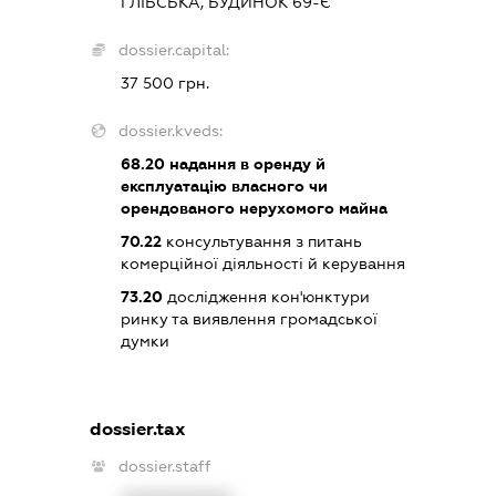
ГЛІБСЬКА, БУДИНОК 69-Є
dossier.capital:
37 500 грн.
dossier.kveds:
68.20
надання в оренду й
експлуатацію власного чи
орендованого нерухомого майна
70.22
консультування з питань
комерційної діяльності й керування
73.20
дослідження кон'юнктури
ринку та виявлення громадської
думки
dossier.tax
dossier.staff