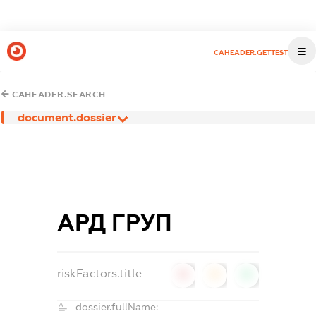
CAHEADER.GETTEST
CAHEADER.SEARCH
document.dossier
АРД ГРУП
riskFactors.title
0
0
0
dossier.fullName: