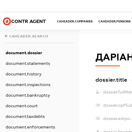
CONTR AGENT
CAHEADER.COMPANIES
CAHEADER.PERSONS
CAHEADER.SEARCH
document.dossier
ДАРІАН
document.statements
document.history
dossier.title
document.inspections
dossier.fullNa
document.bankruptcy
dossier.opfSu
document.court
document.taxdebts
dossier.edrpo:
document.enforcements
dossier.found