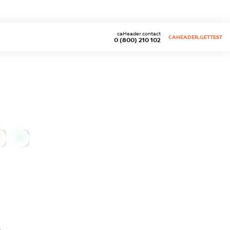
caHeader.contact
CAHEADER.GETTEST
0 (800) 210 102
0