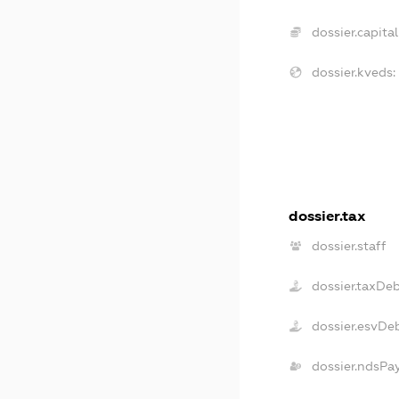
dossier.capital
dossier.kveds:
dossier.tax
dossier.staff
dossier.taxDe
dossier.esvDe
dossier.ndsPa