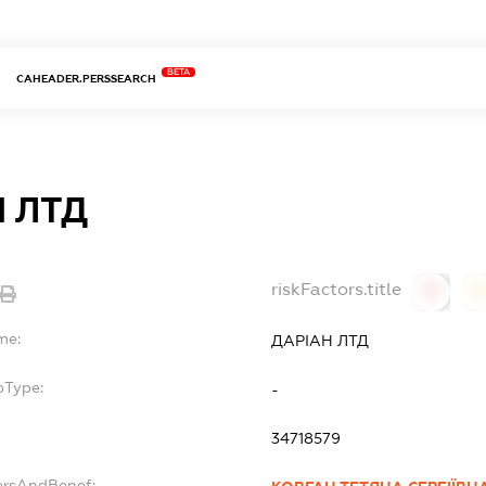
BETA
CAHEADER.PERSSEARCH
 ЛТД
riskFactors.title
0
0
me:
ДАРІАН ЛТД
bType:
-
34718579
ersAndBenef: