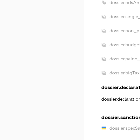
dossier.ndsAn
dossier.single
dossier.non_pr
dossier.budge
dossier.palne_
dossier.bigTa
dossier.declarat
dossier.declarati
dossier.sanctio
dossier.specS