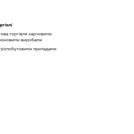
ргівлі
това торгівля харчовими
ютюновими виробами
ктропобутовими приладами