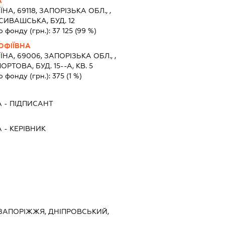
А
ЇНА, 69118, ЗАПОРIЗЬКА ОБЛ., ,
СИВАШСЬКА, БУД. 12
о фонду (грн.):
37 125
(99 %)
ОФІЇВНА
ЇНА, 69006, ЗАПОРIЗЬКА ОБЛ., ,
РТОВА, БУД. 15--А, КВ. 5
о фонду (грн.):
375
(1 %)
А
-
ПІДПИСАНТ
А
-
КЕРІВНИК
, ЗАПОРІЖЖЯ, ДНІПРОВСЬКИЙ,