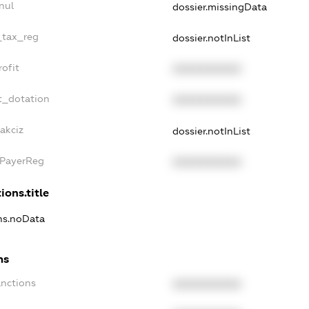
nul
dossier.missingData
_tax_reg
dossier.notInList
ofit
XXXXXXXXXX
t_dotation
XXXXXXXXXX
akciz
dossier.notInList
xPayerReg
XXXXXXXXXX
ions.title
ons.noData
ns
anctions
XXXXXXXXXX