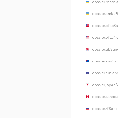
dossier.rnboS
dossier.amkuB
dossier.ofacS
dossier.ofac
dossier.gbSan
dossier.ausSa
dossier.euSan
dossier.japan
dossier.canad
dossier.rfSanc