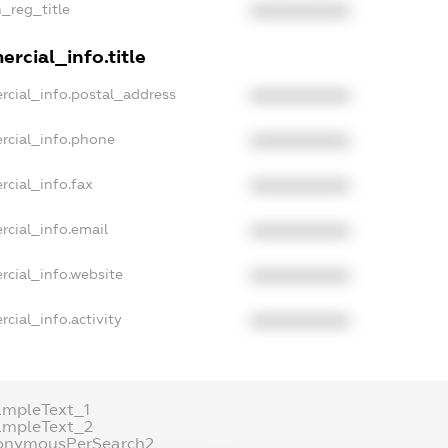
n_reg_title
XXXXXXXXXX
rcial_info.title
rcial_info.postal_address
XXXXXXXXXX
rcial_info.phone
XXXXXXXXXX
rcial_info.fax
XXXXXXXXXX
rcial_info.email
XXXXXXXXXX
rcial_info.website
XXXXXXXXXX
cial_info.activity
XXXXXXXXXX
ampleText_1
ampleText_2
onymousPerSearch2