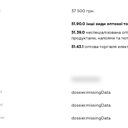
:
37 500 грн.
51.90.0
інші види оптової то
51.39.0
неспеціалізована оп
продуктами, напоями та т
51.43.1
оптова торгівля еле
XXXXXXXXXX
bt
dossier.missingData
bt
dossier.missingData
yer
dossier.missingData