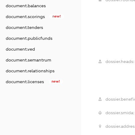
document.balances
document.scorings
new!
document.tenders
document.publicfunds
document.ved
document.semantrum
dossier.heads:
document.relationships
document.licenses
new!
dossier.benefic
dossier.smida:
dossier.addres