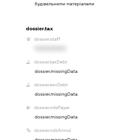
будівельними матеріалами
dossier.tax
dossier.staff
XXXXXXXXXX
dossier.taxDebt
dossier.missingData
dossier.esvDebt
dossier.missingData
dossier.ndsPayer
dossier.missingData
dossier.ndsAnnul
dossier.missingData