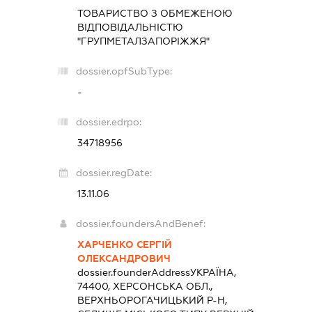
ТОВАРИСТВО З ОБМЕЖЕНОЮ
ВІДПОВІДАЛЬНІСТЮ
"ГРУПМЕТАЛЗАПОРІЖЖЯ"
dossier.opfSubType:
-
dossier.edrpo:
34718956
dossier.regDate:
13.11.06
dossier.foundersAndBenef:
ХАРЧЕНКО СЕРГІЙ
ОЛЕКСАНДРОВИЧ
dossier.founderAddress
УКРАЇНА,
74400, ХЕРСОНСЬКА ОБЛ.,
ВЕРХНЬОРОГАЧИЦЬКИЙ Р-Н,