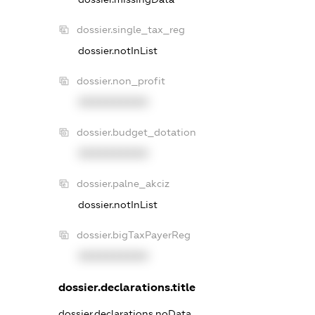
dossier.single_tax_reg
dossier.notInList
dossier.non_profit
XXXXXXXXXX
dossier.budget_dotation
XXXXXXXXXX
dossier.palne_akciz
dossier.notInList
dossier.bigTaxPayerReg
XXXXXXXXXX
dossier.declarations.title
dossier.declarations.noData