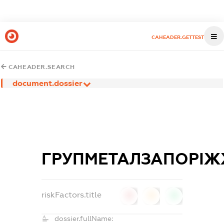
CAHEADER.GETTEST
CAHEADER.SEARCH
document.dossier
ГРУПМЕТАЛЗАПОРІ
riskFactors.title
0
0
0
dossier.fullName: