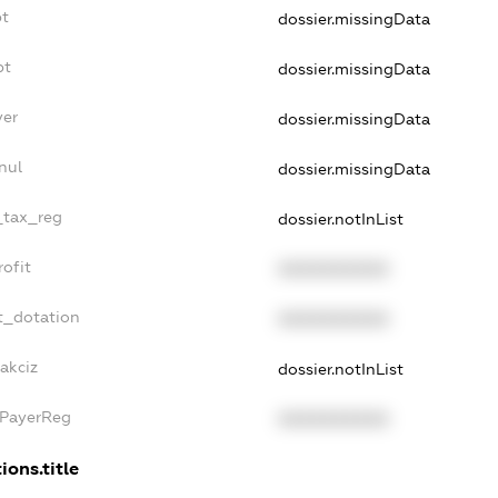
bt
dossier.missingData
bt
dossier.missingData
yer
dossier.missingData
nul
dossier.missingData
e_tax_reg
dossier.notInList
rofit
XXXXXXXXXX
t_dotation
XXXXXXXXXX
akciz
dossier.notInList
xPayerReg
XXXXXXXXXX
ions.title