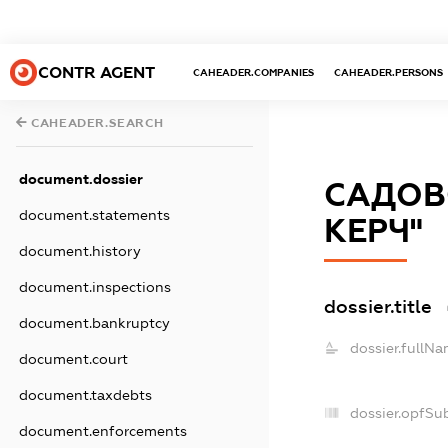
CONTR AGENT
CAHEADER.COMPANIES
CAHEADER.PERSONS
CAHEADER.SEARCH
document.dossier
САДОВ
document.statements
КЕРЧ"
document.history
document.inspections
dossier.title
document.bankruptcy
dossier.fullNa
document.court
document.taxdebts
dossier.opfSu
document.enforcements