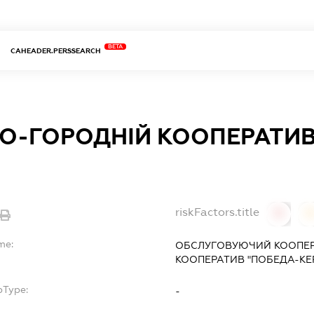
BETA
CAHEADER.PERSSEARCH
О-ГОРОДНІЙ КООПЕРАТИВ
riskFactors.title
0
0
me:
ОБСЛУГОВУЮЧИЙ КООПЕР
КООПЕРАТИВ "ПОБЕДА-КЕ
bType:
-