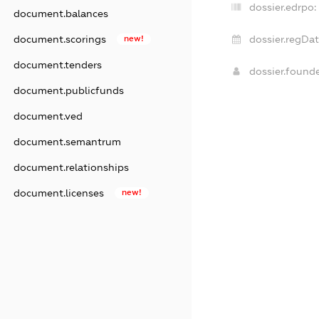
dossier.edrpo:
document.balances
document.scorings
new!
dossier.regDat
document.tenders
dossier.found
document.publicfunds
document.ved
document.semantrum
document.relationships
document.licenses
new!