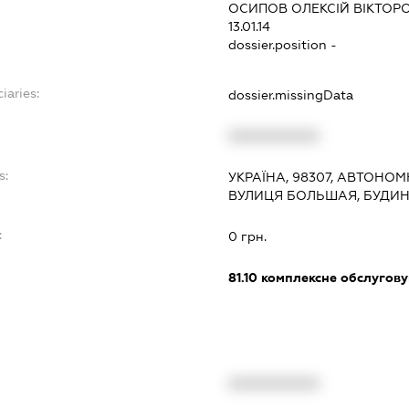
ОСИПОВ ОЛЕКСІЙ ВІКТОР
13.01.14
dossier.position -
iaries:
dossier.missingData
XXXXXXXXXX
s:
УКРАЇНА, 98307, АВТОНОМ
ВУЛИЦЯ БОЛЬШАЯ, БУДИН
:
0 грн.
81.10
комплексне обслуговув
XXXXXXXXXX