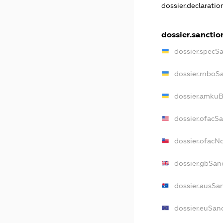
dossier.declarati
dossier.sanctio
dossier.specS
dossier.rnboS
dossier.amkuB
dossier.ofacS
dossier.ofac
dossier.gbSan
dossier.ausSa
dossier.euSan