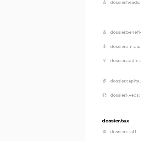
dossier.heads:
dossier.benefic
dossier.smida:
dossier.addres
dossier.capital
dossier.kveds:
dossier.tax
dossier.staff