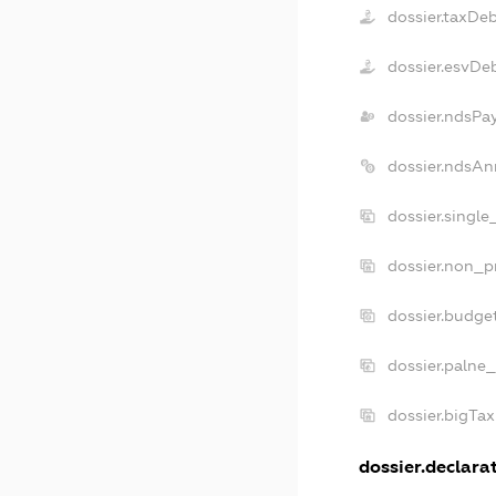
dossier.taxDe
dossier.esvDe
dossier.ndsPa
dossier.ndsAn
dossier.singl
dossier.non_p
dossier.budge
dossier.palne_
dossier.bigTa
dossier.declarat