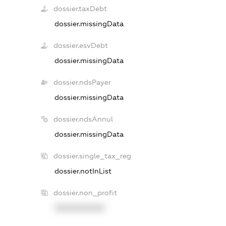
dossier.taxDebt
dossier.missingData
dossier.esvDebt
dossier.missingData
dossier.ndsPayer
dossier.missingData
dossier.ndsAnnul
dossier.missingData
dossier.single_tax_reg
dossier.notInList
dossier.non_profit
XXXXXXXXXX