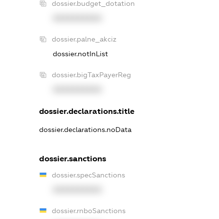
dossier.budget_dotation
XXXXXXXXXX
dossier.palne_akciz
dossier.notInList
dossier.bigTaxPayerReg
XXXXXXXXXX
dossier.declarations.title
dossier.declarations.noData
dossier.sanctions
dossier.specSanctions
XXXXXXXXXX
dossier.rnboSanctions