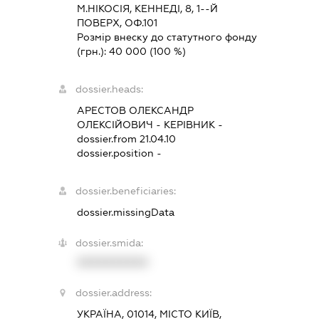
М.НІКОСІЯ, КЕННЕДІ, 8, 1--Й
ПОВЕРХ, ОФ.101
Розмір внеску до статутного фонду
(грн.):
40 000
(100 %)
dossier.heads:
АРЕСТОВ ОЛЕКСАНДР
ОЛЕКСІЙОВИЧ
-
КЕРІВНИК
-
dossier.from 21.04.10
dossier.position -
dossier.beneficiaries:
dossier.missingData
dossier.smida:
XXXXXXXXXX
dossier.address:
УКРАЇНА, 01014, МІСТО КИЇВ,