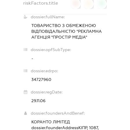
riskFactors.title
0
0
0
dossier.fullName:
ТОВАРИСТВО З ОБМЕЖЕНОЮ
ВІДПОВІДАЛЬНІСТЮ "РЕКЛАМНА
АГЕНЦІЯ "ПРОСТІР МЕДІА"
dossier.opfSubType:
-
dossier.edrpo:
34727960
dossier.regDate:
29.11.06
dossier.foundersAndBenef:
КОРАНТО ЛІМІТЕД
dossier.founderAddress
КІПР, 1087,