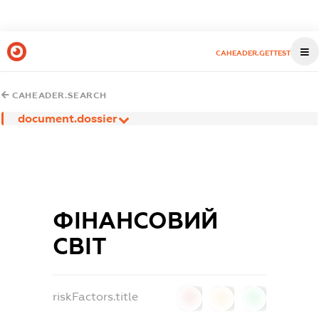
CAHEADER.GETTEST
CAHEADER.SEARCH
document.dossier
ФІНАНСОВИЙ
СВІТ
riskFactors.title
0
0
0