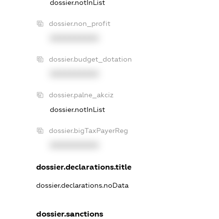
dossier.notInList
dossier.non_profit
XXXXXXXXXX
dossier.budget_dotation
XXXXXXXXXX
dossier.palne_akciz
dossier.notInList
dossier.bigTaxPayerReg
XXXXXXXXXX
dossier.declarations.title
dossier.declarations.noData
dossier.sanctions