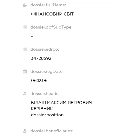
dossier.fullName:
ФІНАНСОВИЙ СВІТ
dossier.opfSubType:
-
dossier.edrpo:
34728592
dossier.regDate:
06.12.06
dossier.heads:
БІЛАШ МАКСИМ ПЕТРОВИЧ
-
КЕРІВНИК
dossier.position -
dossier.beneficiaries: