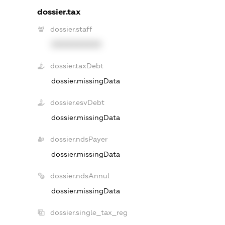
dossier.tax
dossier.staff
XXXXXXXXXX
dossier.taxDebt
dossier.missingData
dossier.esvDebt
dossier.missingData
dossier.ndsPayer
dossier.missingData
dossier.ndsAnnul
dossier.missingData
dossier.single_tax_reg