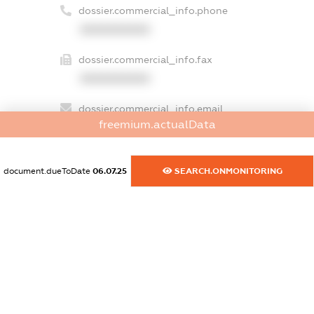
dossier.commercial_info.phone
XXXXXXXXXX
dossier.commercial_info.fax
XXXXXXXXXX
dossier.commercial_info.email
freemium.actualData
XXXXXXXXXX
dossier.commercial_info.website
document.dueToDate
06.07.25
SEARCH.ONMONITORING
XXXXXXXXXX
dossier.commercial_info.activity
XXXXXXXXXX
freemium.exampleText_1
freemium.exampleText_2
freemium.anonymousPerSearch2