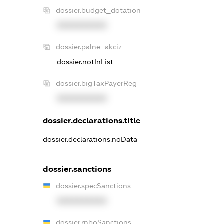
dossier.budget_dotation
XXXXXXXXXX
dossier.palne_akciz
dossier.notInList
dossier.bigTaxPayerReg
XXXXXXXXXX
dossier.declarations.title
dossier.declarations.noData
dossier.sanctions
dossier.specSanctions
XXXXXXXXXX
dossier.rnboSanctions