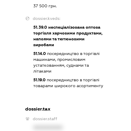
37 500 грн.
dossier.kveds:
51.39.0
неспеціалізована оптова
торгівля харчовими продуктами,
напоями та тютюновими
виробами
51.14.0
посередництво в торгівлі
машинами, промисловим
устаткованням, суднами та
літаками
51.19.0
посередництво в торгівлі
товарами широкого асортименту
dossier.tax
dossier.staff
XXXXXXXXXX