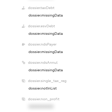
dossier.taxDebt
dossier.missingData
dossier.esvDebt
dossier.missingData
dossier.ndsPayer
dossier.missingData
dossier.ndsAnnul
dossier.missingData
dossier.single_tax_reg
dossier.notInList
dossier.non_profit
XXXXXXXXXX