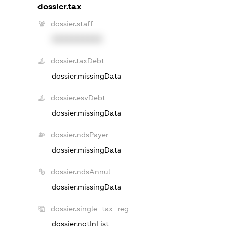
dossier.tax
dossier.staff
XXXXXXXXXX
dossier.taxDebt
dossier.missingData
dossier.esvDebt
dossier.missingData
dossier.ndsPayer
dossier.missingData
dossier.ndsAnnul
dossier.missingData
dossier.single_tax_reg
dossier.notInList