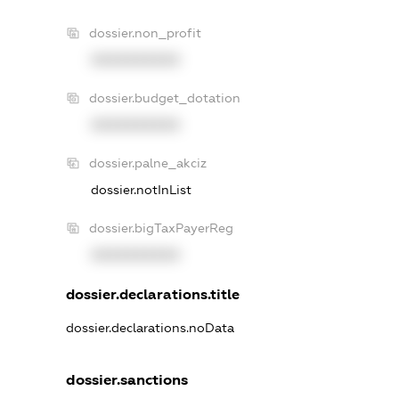
dossier.non_profit
XXXXXXXXXX
dossier.budget_dotation
XXXXXXXXXX
dossier.palne_akciz
dossier.notInList
dossier.bigTaxPayerReg
XXXXXXXXXX
dossier.declarations.title
dossier.declarations.noData
dossier.sanctions