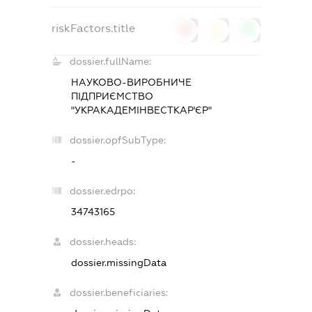
riskFactors.title
0
0
0
dossier.fullName:
НАУКОВО-ВИРОБНИЧЕ
ПІДПРИЄМСТВО
"УКРАКАДЕМІНВЕСТКАР'ЄР"
dossier.opfSubType:
-
dossier.edrpo:
34743165
dossier.heads:
dossier.missingData
dossier.beneficiaries: