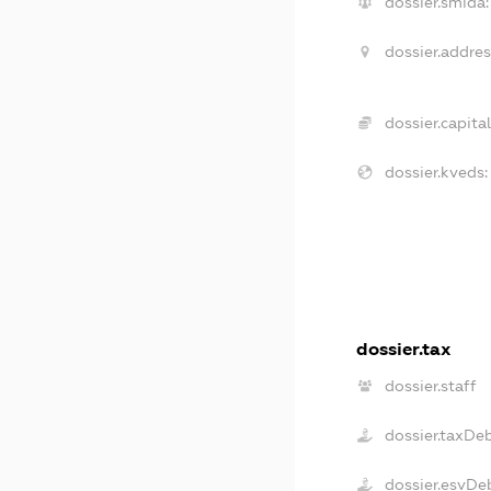
dossier.smida:
dossier.addres
dossier.capital
dossier.kveds:
dossier.tax
dossier.staff
dossier.taxDe
dossier.esvDe