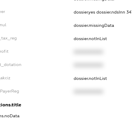
yer
dossier.yes
dossier.ndsInn 3
nul
dossier.missingData
e_tax_reg
dossier.notInList
rofit
XXXXXXXXXX
t_dotation
XXXXXXXXXX
akciz
dossier.notInList
xPayerReg
XXXXXXXXXX
ions.title
ons.noData