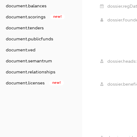
document.balances
dossier.regDat
document.scorings
new!
dossier.found
document.tenders
document.publicfunds
document.ved
document.semantrum
dossier.heads:
document.relationships
document.licenses
new!
dossier.benefic