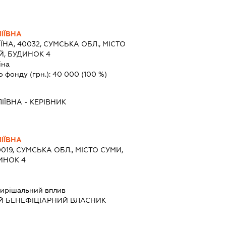
ІЇВНА
ЇНА, 40032, СУМСЬКА ОБЛ., МІСТО
Й, БУДИНОК 4
їна
о фонду (грн.):
40 000
(100 %)
ІЇВНА
-
КЕРІВНИК
ІЇВНА
0019, СУМСЬКА ОБЛ., МІСТО СУМИ,
ИНОК 4
ирішальний вплив
Й БЕНЕФІЦІАРНИЙ ВЛАСНИК