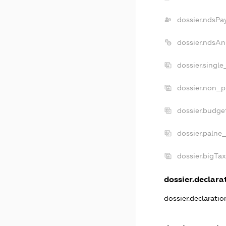
dossier.ndsPa
dossier.ndsAn
dossier.singl
dossier.non_p
dossier.budge
dossier.palne_
dossier.bigTa
dossier.declarat
dossier.declarati