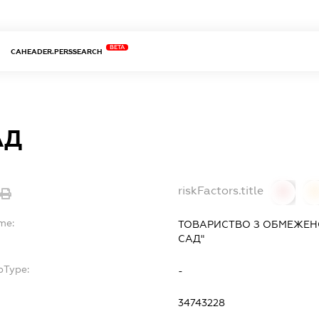
BETA
CAHEADER.PERSSEARCH
АД
riskFactors.title
0
0
me:
ТОВАРИСТВО З ОБМЕЖЕНО
САД"
bType:
-
34743228