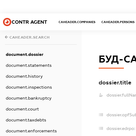
CONTR AGENT
CAHEADER.COMPANIES
CAHEADER.PERSONS
CAHEADER.SEARCH
document.dossier
БУД-С
document.statements
document.history
dossier.title
document.inspections
dossier.fullNa
document.bankruptcy
document.court
dossier.opfSu
document.taxdebts
dossier.edrpo:
document.enforcements