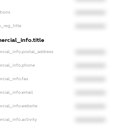
tions
XXXXXXXXXX
n_reg_title
XXXXXXXXXX
rcial_info.title
rcial_info.postal_address
XXXXXXXXXX
rcial_info.phone
XXXXXXXXXX
rcial_info.fax
XXXXXXXXXX
rcial_info.email
XXXXXXXXXX
rcial_info.website
XXXXXXXXXX
cial_info.activity
XXXXXXXXXX