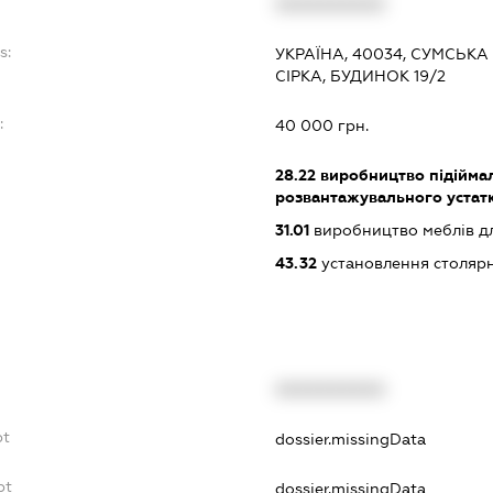
XXXXXXXXXX
s:
УКРАЇНА, 40034, СУМСЬКА
СІРКА, БУДИНОК 19/2
:
40 000 грн.
28.22
виробництво підіймал
розвантажувального устат
31.01
виробництво меблів для
43.32
установлення столярн
XXXXXXXXXX
bt
dossier.missingData
bt
dossier.missingData