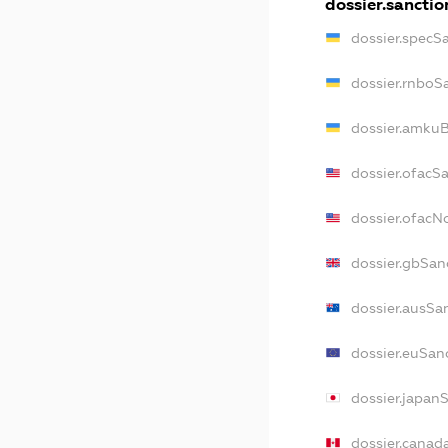
dossier.sanctio
dossier.specS
dossier.rnboS
dossier.amkuB
dossier.ofacS
dossier.ofac
dossier.gbSan
dossier.ausSa
dossier.euSan
dossier.japan
dossier.canad