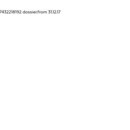
47432218192
dossier.from 31.12.17