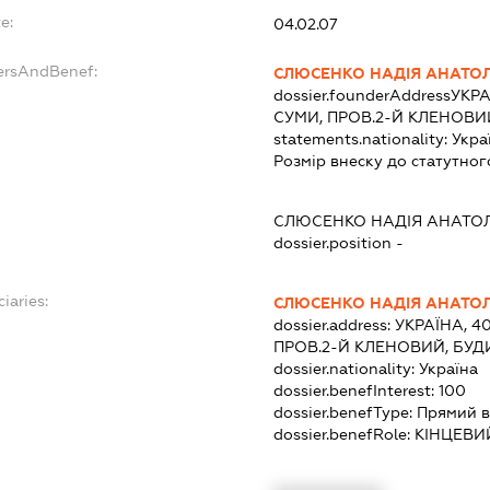
e:
04.02.07
ersAndBenef:
СЛЮСЕНКО НАДІЯ АНАТОЛ
dossier.founderAddress
УКРА
СУМИ, ПРОВ.2-Й КЛЕНОВИ
statements.nationality:
Укра
Розмір внеску до статутног
СЛЮСЕНКО НАДІЯ АНАТОЛ
dossier.position -
iaries:
СЛЮСЕНКО НАДІЯ АНАТОЛ
dossier.address:
УКРАЇНА, 4
ПРОВ.2-Й КЛЕНОВИЙ, БУД
dossier.nationality:
Україна
dossier.benefInterest:
100
dossier.benefType:
Прямий в
dossier.benefRole:
КІНЦЕВИ