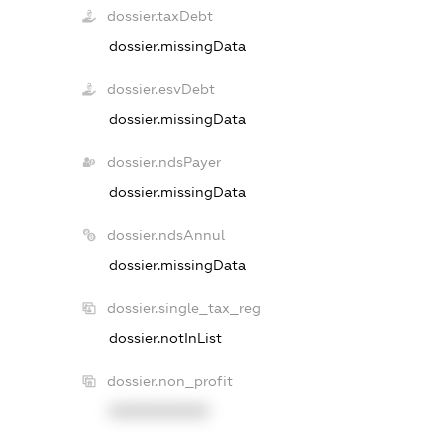
dossier.taxDebt
dossier.missingData
dossier.esvDebt
dossier.missingData
dossier.ndsPayer
dossier.missingData
dossier.ndsAnnul
dossier.missingData
dossier.single_tax_reg
dossier.notInList
dossier.non_profit
XXXXXXXXXX