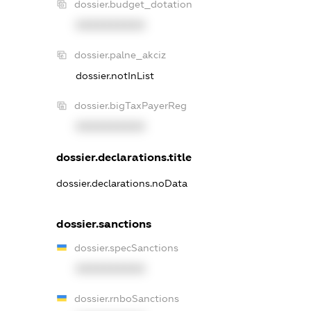
dossier.budget_dotation
XXXXXXXXXX
dossier.palne_akciz
dossier.notInList
dossier.bigTaxPayerReg
XXXXXXXXXX
dossier.declarations.title
dossier.declarations.noData
dossier.sanctions
dossier.specSanctions
XXXXXXXXXX
dossier.rnboSanctions