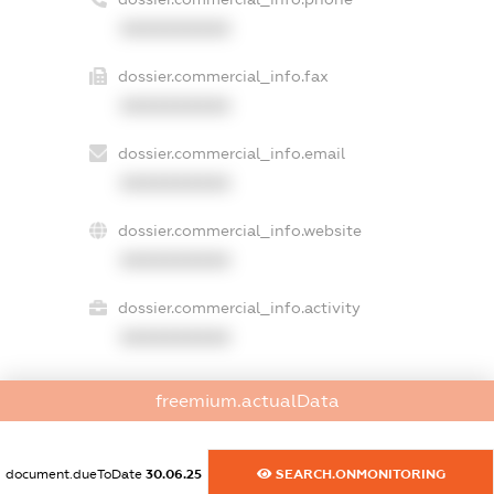
XXXXXXXXXX
dossier.commercial_info.fax
XXXXXXXXXX
dossier.commercial_info.email
XXXXXXXXXX
dossier.commercial_info.website
XXXXXXXXXX
dossier.commercial_info.activity
XXXXXXXXXX
freemium.actualData
freemium.exampleText_1
freemium.exampleText_2
freemium.anonymousPerSearch2
document.dueToDate
30.06.25
SEARCH.ONMONITORING