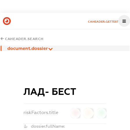
CAHEADER.GETTEST
CAHEADER.SEARCH
document.dossier
ЛАД- БЕСТ
riskFactors.title
0
0
0
dossier.fullName: