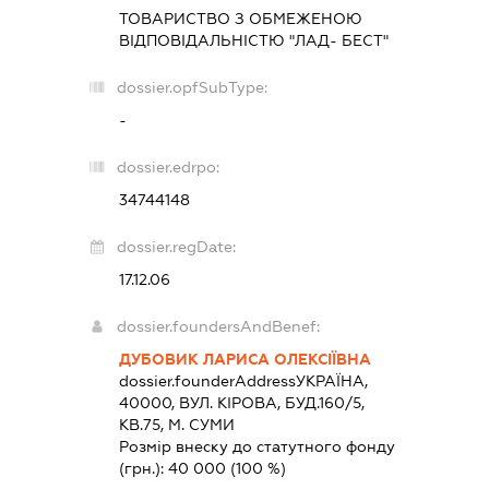
ТОВАРИСТВО З ОБМЕЖЕНОЮ
ВІДПОВІДАЛЬНІСТЮ "ЛАД- БЕСТ"
dossier.opfSubType:
-
dossier.edrpo:
34744148
dossier.regDate:
17.12.06
dossier.foundersAndBenef:
ДУБОВИК ЛАРИСА ОЛЕКСІЇВНА
dossier.founderAddress
УКРАЇНА,
40000, ВУЛ. КІРОВА, БУД.160/5,
КВ.75, М. СУМИ
Розмір внеску до статутного фонду
(грн.):
40 000
(100 %)