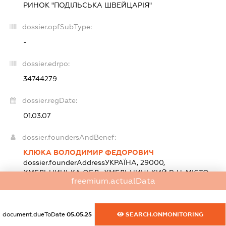
РИНОК "ПОДІЛЬСЬКА ШВЕЙЦАРІЯ"
dossier.opfSubType:
-
dossier.edrpo:
34744279
dossier.regDate:
01.03.07
dossier.foundersAndBenef:
КЛЮКА ВОЛОДИМИР ФЕДОРОВИЧ
dossier.founderAddress
УКРАЇНА, 29000,
ХМЕЛЬНИЦЬКА ОБЛ., ХМЕЛЬНИЦЬКИЙ Р-Н, МІСТО
freemium.actualData
ХМЕЛЬНИЦЬКИЙ, ВУЛ.ПАРКОВА, БУДИНОК 6/1,
КВАРТИРА 2
statements.nationality:
Україна
Розмір внеску до статутного фонду (грн.):
500 000
document.dueToDate
05.05.25
SEARCH.ONMONITORING
(100 %)