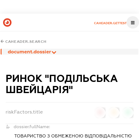
CAHEADER.GETTEST
CAHEADER.SEARCH
document.dossier
РИНОК "ПОДІЛЬСЬКА
ШВЕЙЦАРІЯ"
riskFactors.title
0
0
0
dossier.fullName:
ТОВАРИСТВО З ОБМЕЖЕНОЮ ВІДПОВІДАЛЬНІСТЮ