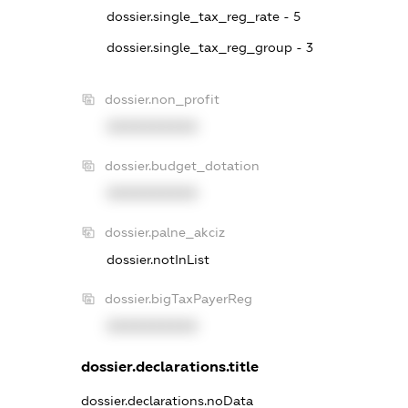
dossier.single_tax_reg_rate - 5
dossier.single_tax_reg_group - 3
dossier.non_profit
XXXXXXXXXX
dossier.budget_dotation
XXXXXXXXXX
dossier.palne_akciz
dossier.notInList
dossier.bigTaxPayerReg
XXXXXXXXXX
dossier.declarations.title
dossier.declarations.noData