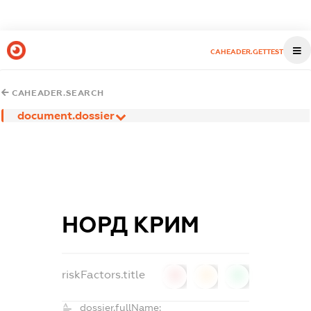
CAHEADER.GETTEST
CAHEADER.SEARCH
document.dossier
НОРД КРИМ
riskFactors.title
0
0
0
dossier.fullName: