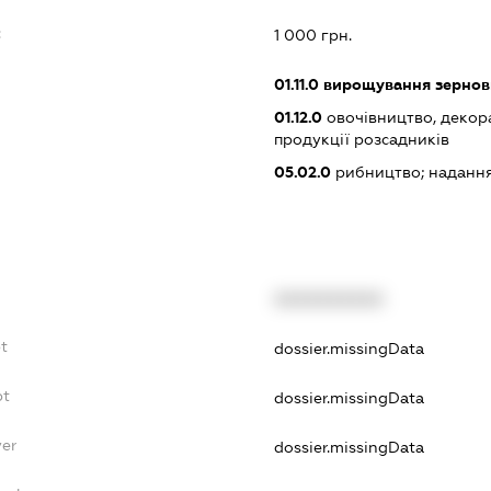
:
1 000 грн.
01.11.0
вирощування зернови
01.12.0
овочівництво, декор
продукції розсадників
05.02.0
рибництво; надання
XXXXXXXXXX
t
dossier.missingData
bt
dossier.missingData
yer
dossier.missingData