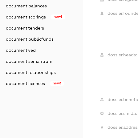
document.balances
dossier.found
document.scorings
new!
document.tenders
document.publicfunds
document.ved
dossier.heads:
document.semantrum
document.relationships
document.licenses
new!
dossier.benefic
dossier.smida:
dossier.addres