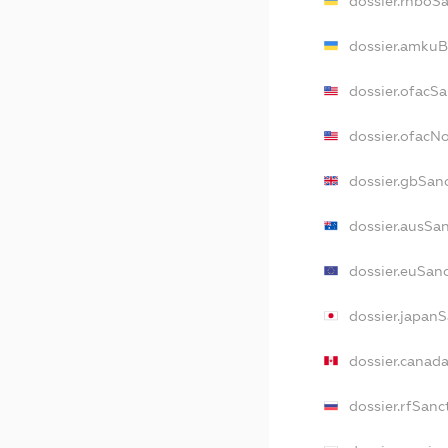
dossier.rnboS
dossier.amkuB
dossier.ofacS
dossier.ofacN
dossier.gbSan
dossier.ausSa
dossier.euSan
dossier.japan
dossier.canad
dossier.rfSanc