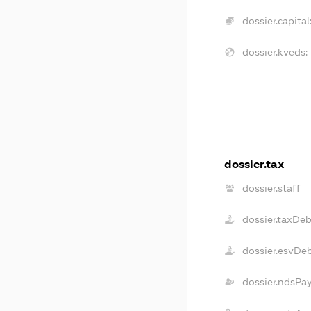
dossier.capital
dossier.kveds:
dossier.tax
dossier.staff
dossier.taxDeb
dossier.esvDe
dossier.ndsPa