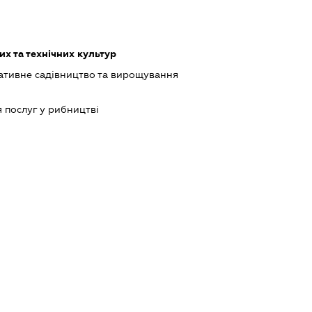
х та технічних культур
ативне садівництво та вирощування
 послуг у рибництві