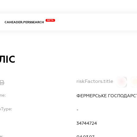
BETA
CAHEADER.PERSSEARCH
ЛІС
riskFactors.title
0
0
me:
ФЕРМЕРСЬКЕ ГОСПОДАРСТ
bType:
-
34744724
e: