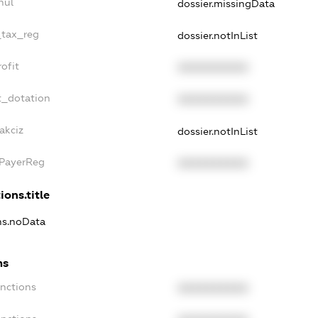
nul
dossier.missingData
_tax_reg
dossier.notInList
ofit
XXXXXXXXXX
t_dotation
XXXXXXXXXX
akciz
dossier.notInList
xPayerReg
XXXXXXXXXX
ions.title
ons.noData
ns
anctions
XXXXXXXXXX