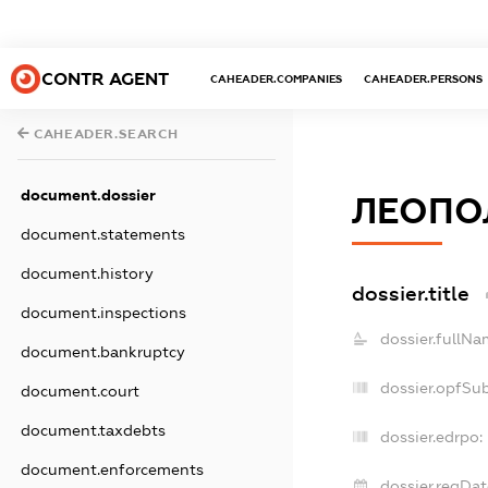
CONTR AGENT
CAHEADER.COMPANIES
CAHEADER.PERSONS
CAHEADER.SEARCH
document.dossier
ЛЕОПО
document.statements
document.history
dossier.title
document.inspections
dossier.fullNa
document.bankruptcy
dossier.opfSu
document.court
document.taxdebts
dossier.edrpo:
document.enforcements
dossier.regDat