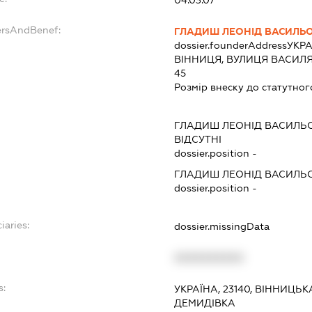
04.03.07
ersAndBenef:
ГЛАДИШ ЛЕОНІД ВАСИЛЬ
dossier.founderAddress
УКРА
ВІННИЦЯ, ВУЛИЦЯ ВАСИЛЯ
45
Розмір внеску до статутног
ГЛАДИШ ЛЕОНІД ВАСИЛЬ
ВІДСУТНІ
dossier.position -
ГЛАДИШ ЛЕОНІД ВАСИЛЬ
dossier.position -
iaries:
dossier.missingData
XXXXXXXXXX
s:
УКРАЇНА, 23140, ВІННИЦЬ
ДЕМИДІВКА