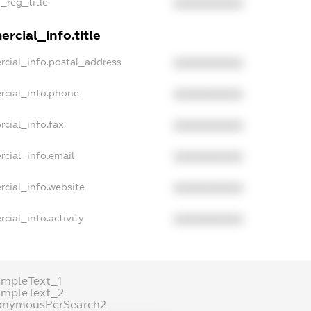
n_reg_title
XXXXXXXXXX
rcial_info.title
rcial_info.postal_address
XXXXXXXXXX
rcial_info.phone
XXXXXXXXXX
rcial_info.fax
XXXXXXXXXX
rcial_info.email
XXXXXXXXXX
rcial_info.website
XXXXXXXXXX
cial_info.activity
XXXXXXXXXX
ampleText_1
ampleText_2
onymousPerSearch2