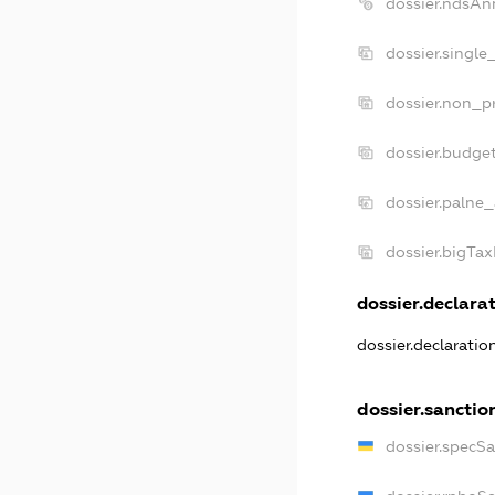
dossier.ndsAn
dossier.single
dossier.non_pr
dossier.budge
dossier.palne_
dossier.bigTa
dossier.declarat
dossier.declarati
dossier.sanctio
dossier.specS