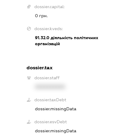
dossier.capital:
0 грн.
dossier.kveds:
91.32.0
діяльність політичних
організацій
dossier.tax
dossier.staff
XXXXXXXXXX
dossier.taxDebt
dossier.missingData
dossier.esvDebt
dossier.missingData