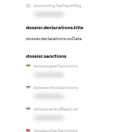
dossier.bigTaxPayerReg
XXXXXXXXXX
dossier.declarations.title
dossier.declarations.noData
dossier.sanctions
dossier.specSanctions
XXXXXXXXXX
dossier.rnboSanctions
XXXXXXXXXX
dossier.amkuBlackList
XXXXXXXXXX
dossier.ofacSanctions