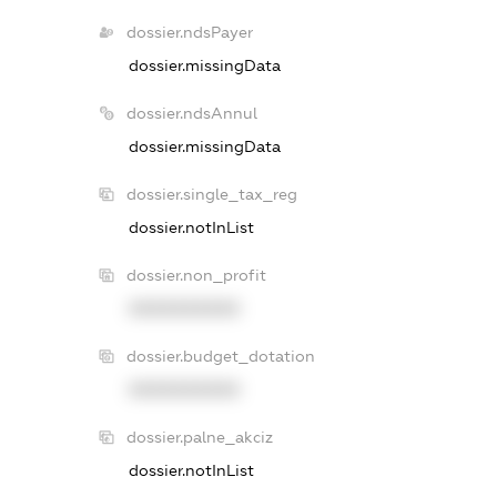
dossier.ndsPayer
dossier.missingData
dossier.ndsAnnul
dossier.missingData
dossier.single_tax_reg
dossier.notInList
dossier.non_profit
XXXXXXXXXX
dossier.budget_dotation
XXXXXXXXXX
dossier.palne_akciz
dossier.notInList