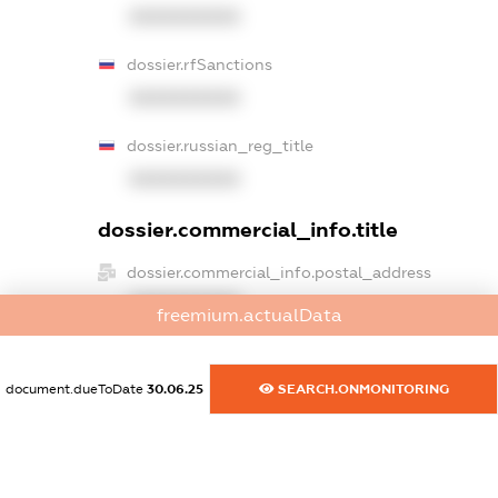
XXXXXXXXXX
dossier.rfSanctions
XXXXXXXXXX
dossier.russian_reg_title
XXXXXXXXXX
dossier.commercial_info.title
dossier.commercial_info.postal_address
XXXXXXXXXX
freemium.actualData
dossier.commercial_info.phone
XXXXXXXXXX
document.dueToDate
30.06.25
SEARCH.ONMONITORING
dossier.commercial_info.fax
XXXXXXXXXX