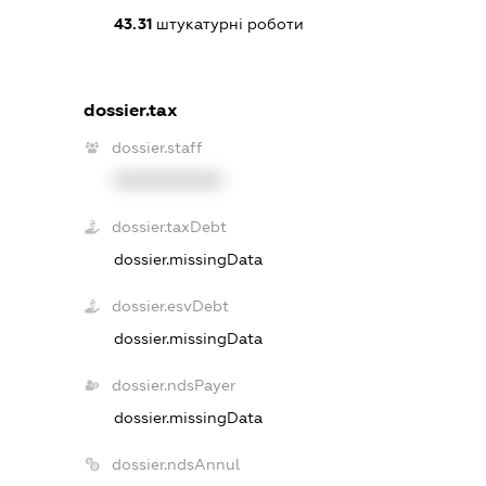
43.31
штукатурні роботи
dossier.tax
dossier.staff
XXXXXXXXXX
dossier.taxDebt
dossier.missingData
dossier.esvDebt
dossier.missingData
dossier.ndsPayer
dossier.missingData
dossier.ndsAnnul