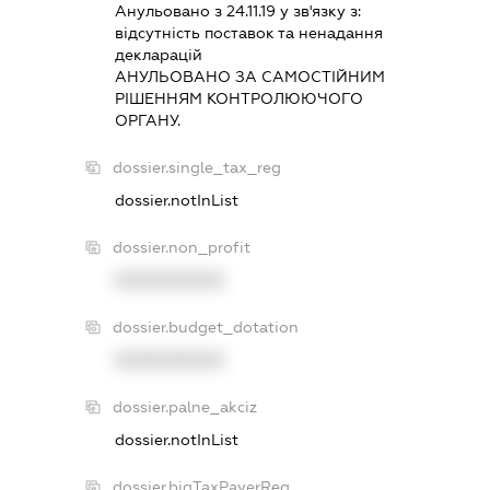
Анульовано з 24.11.19 у зв'язку з:
вiдсутнiсть поставок та ненадання
декларацiй
АНУЛЬОВАНО ЗА САМОСТIЙНИМ
РIШЕННЯМ КОНТРОЛЮЮЧОГО
ОРГАНУ.
dossier.single_tax_reg
dossier.notInList
dossier.non_profit
XXXXXXXXXX
dossier.budget_dotation
XXXXXXXXXX
dossier.palne_akciz
dossier.notInList
dossier.bigTaxPayerReg