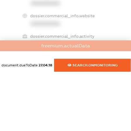
XXXXXXXXXX
dossier.commercial_info.website
XXXXXXXXXX
dossier.commercial_info.activity
XXXXXXXXXX
freemium.actualData
document.dueToDate
27.04.18
SEARCH.ONMONITORING
freemium.exampleText_1
freemium.exampleText_2
freemium.anonymousPerSearch2
FREEMIUM.DETAILS
FREEMIUM.REGISTER