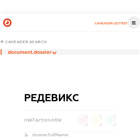
CAHEADER.GETTEST
CAHEADER.SEARCH
document.dossier
РЕДЕВИКС
riskFactors.title
0
0
0
dossier.fullName: