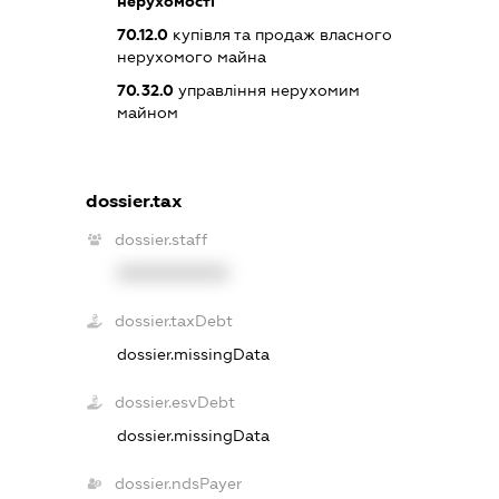
нерухомості
70.12.0
купівля та продаж власного
нерухомого майна
70.32.0
управління нерухомим
майном
dossier.tax
dossier.staff
XXXXXXXXXX
dossier.taxDebt
dossier.missingData
dossier.esvDebt
dossier.missingData
dossier.ndsPayer