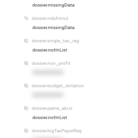
dossier.missingData
dossier.ndsAnnul
dossier.missingData
dossier.single_tax_reg
dossier.notInList
dossier.non_profit
XXXXXXXXXX
dossier.budget_dotation
XXXXXXXXXX
dossier.palne_akciz
dossier.notInList
dossier.bigTaxPayerReg