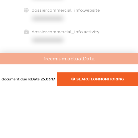
dossier.commercial_info.website
XXXXXXXXXX
dossier.commercial_info.activity
XXXXXXXXXX
freemium.actualData
freemium.exampleText_1
freemium.exampleText_2
freemium.anonymousPerSearch2
document.dueToDate
25.03.17
SEARCH.ONMONITORING
FREEMIUM.DETAILS
FREEMIUM.REGISTER