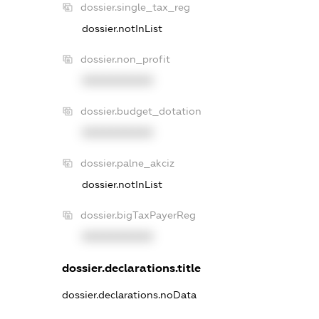
dossier.single_tax_reg
dossier.notInList
dossier.non_profit
XXXXXXXXXX
dossier.budget_dotation
XXXXXXXXXX
dossier.palne_akciz
dossier.notInList
dossier.bigTaxPayerReg
XXXXXXXXXX
dossier.declarations.title
dossier.declarations.noData