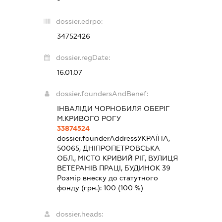
dossier.edrpo:
34752426
dossier.regDate:
16.01.07
dossier.foundersAndBenef:
ІНВАЛІДИ ЧОРНОБИЛЯ ОБЕРІГ
М.КРИВОГО РОГУ
33874524
dossier.founderAddress
УКРАЇНА,
50065, ДНІПРОПЕТРОВСЬКА
ОБЛ., МІСТО КРИВИЙ РІГ, ВУЛИЦЯ
ВЕТЕРАНІВ ПРАЦІ, БУДИНОК 39
Розмір внеску до статутного
фонду (грн.):
100
(100 %)
dossier.heads: