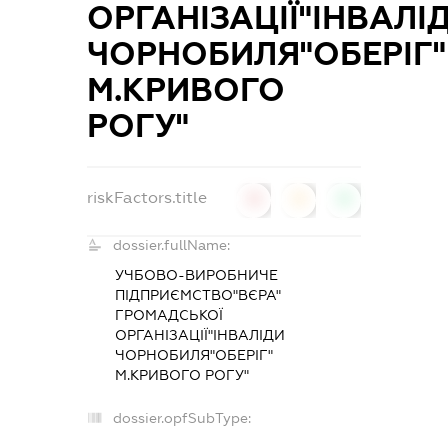
ОРГАНІЗАЦІЇ"ІНВАЛІ
ЧОРНОБИЛЯ"ОБЕРІГ"
М.КРИВОГО
РОГУ"
riskFactors.title
0
0
0
dossier.fullName:
УЧБОВО-ВИРОБНИЧЕ
ПІДПРИЄМСТВО"ВЄРА"
ГРОМАДСЬКОЇ
ОРГАНІЗАЦІЇ"ІНВАЛІДИ
ЧОРНОБИЛЯ"ОБЕРІГ"
М.КРИВОГО РОГУ"
dossier.opfSubType:
-