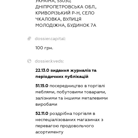
УКРАЇНА, 53030,
ДНІПРОПЕТРОВСЬКА ОБЛ.,
КРИВОРІЗЬКИЙ Р-Н, СЕЛО
ЧКАЛОВКА, ВУЛИЦЯ
МОЛОДІЖНА, БУДИНОК 7А
dossier.capital:
100 грн.
dossier.kveds:
22.13.0
видання журналів та
періодичних публікацій
51.15.0
посередництво в торгівлі
меблями, побутовими товарами,
залізними та іншими металевими
виробами
52.11.0
роздрібна торгівля в
неспеціалізованих магазинах з
перевагою продовольчого
асортименту