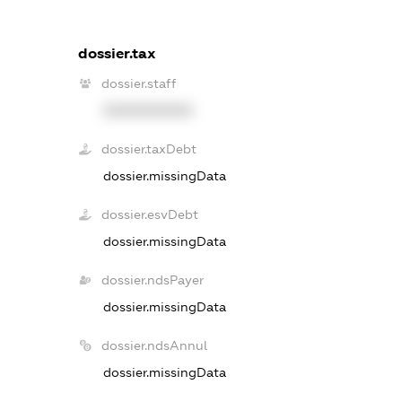
dossier.tax
dossier.staff
XXXXXXXXXX
dossier.taxDebt
dossier.missingData
dossier.esvDebt
dossier.missingData
dossier.ndsPayer
dossier.missingData
dossier.ndsAnnul
dossier.missingData