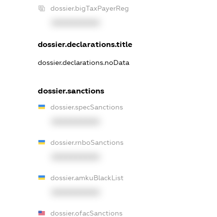
dossier.bigTaxPayerReg
XXXXXXXXXX
dossier.declarations.title
dossier.declarations.noData
dossier.sanctions
dossier.specSanctions
XXXXXXXXXX
dossier.rnboSanctions
XXXXXXXXXX
dossier.amkuBlackList
XXXXXXXXXX
dossier.ofacSanctions