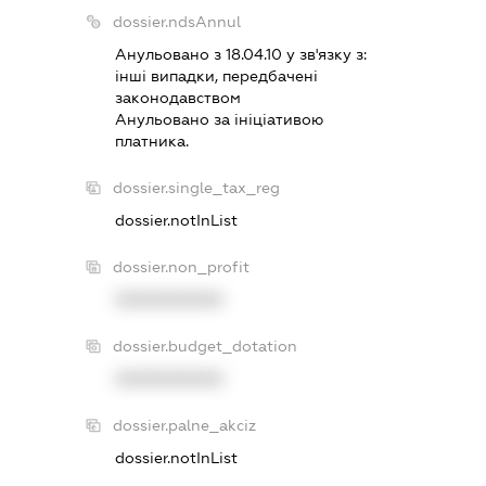
dossier.ndsAnnul
Анульовано з 18.04.10 у зв'язку з:
iншi випадки, передбаченi
законодавством
Анульовано за iнiцiативою
платника.
dossier.single_tax_reg
dossier.notInList
dossier.non_profit
XXXXXXXXXX
dossier.budget_dotation
XXXXXXXXXX
dossier.palne_akciz
dossier.notInList