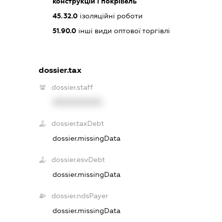
конструкцій і покрівель
45.32.0
ізоляційні роботи
51.90.0
інші види оптової торгівлі
dossier.tax
dossier.staff
XXXXXXXXXX
dossier.taxDebt
dossier.missingData
dossier.esvDebt
dossier.missingData
dossier.ndsPayer
dossier.missingData