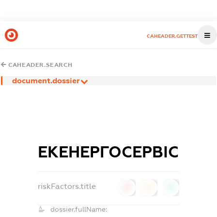
CAHEADER.GETTEST
CAHEADER.SEARCH
document.dossier
ЕКЕНЕРГОСЕРВІС
riskFactors.title
0
0
0
dossier.fullName: