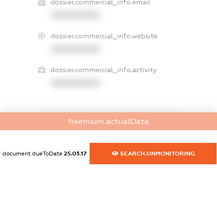
dossier.commercial_info.email
XXXXXXXXXX
dossier.commercial_info.website
XXXXXXXXXX
dossier.commercial_info.activity
XXXXXXXXXX
freemium.actualData
freemium.exampleText_1
freemium.exampleText_2
freemium.anonymousPerSearch2
document.dueToDate
25.03.17
SEARCH.ONMONITORING
FREEMIUM.DETAILS
FREEMIUM.REGISTER