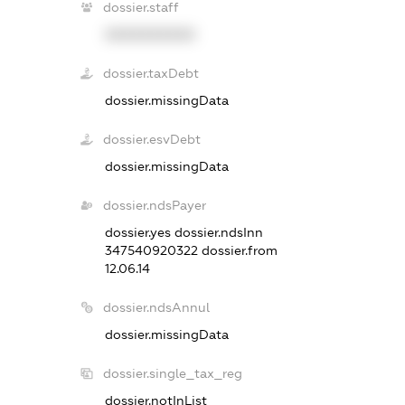
dossier.staff
XXXXXXXXXX
dossier.taxDebt
dossier.missingData
dossier.esvDebt
dossier.missingData
dossier.ndsPayer
dossier.yes
dossier.ndsInn
347540920322
dossier.from
12.06.14
dossier.ndsAnnul
dossier.missingData
dossier.single_tax_reg
dossier.notInList