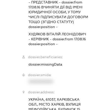
-
ПРЕДСТАВНИК
- dossier.from
17.08.16
ВЧИНЯТИ ДІЇ ВІД ІМЕНІ
ЮРИДИЧНОЇ ОСОБИ, У ТОМУ
ЧИСЛІ ПІДПИСУВАТИ ДОГОВОРИ
ТОЩО (ЗГІДНО СТАТУТУ)
dossier.position -
ХУДЯКОВ ВІТАЛІЙ ЛЕОНІДОВИЧ
-
КЕРІВНИК
- dossier.from 17.08.16
dossier.position -
dossier.beneficiaries:
dossier.missingData
dossier.smida:
XXXXXXXXXX
dossier.address:
УКРАЇНА, 61037, ХАРКІВСЬКА
ОБЛ., МІСТО ХАРКІВ, ВУЛИЦЯ
МЕФОДІЇВСЬКА, БУДИНОК 15,