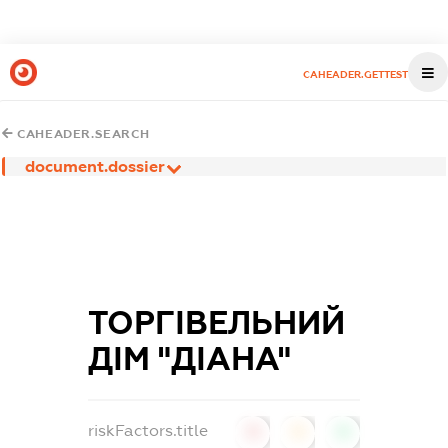
CAHEADER.GETTEST
CAHEADER.SEARCH
document.dossier
ТОРГІВЕЛЬНИЙ
ДІМ "ДІАНА"
riskFactors.title
0
0
0