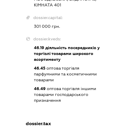
КІМНАТА 401
dossier.capital:
301 000 грн.
dossier.kveds:
46.19
діяльність посередників у
торгівлі товарами широкого
асортименту
46.45
оптова торгівля
парфумними та косметичними
товарами
46.49
оптова торгівля іншими
товарами господарського
призначення
dossier.tax