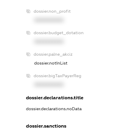
dossier.non_profit
XXXXXXXXXX
dossier.budget_dotation
XXXXXXXXXX
dossier.palne_akciz
dossier.notInList
dossier.bigTaxPayerReg
XXXXXXXXXX
dossier.declarations.title
dossier.declarations.noData
dossier.sanctions