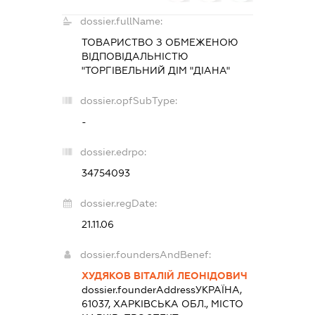
dossier.fullName:
ТОВАРИСТВО З ОБМЕЖЕНОЮ
ВІДПОВІДАЛЬНІСТЮ
"ТОРГІВЕЛЬНИЙ ДІМ "ДІАНА"
dossier.opfSubType:
-
dossier.edrpo:
34754093
dossier.regDate:
21.11.06
dossier.foundersAndBenef:
ХУДЯКОВ ВІТАЛІЙ ЛЕОНІДОВИЧ
dossier.founderAddress
УКРАЇНА,
61037, ХАРКІВСЬКА ОБЛ., МІСТО