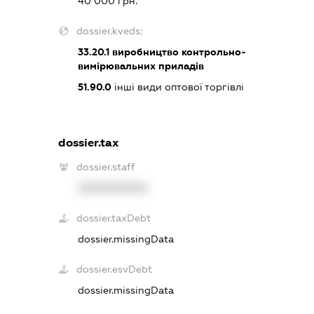
40 000 грн.
dossier.kveds:
33.20.1
виробництво контрольно-
вимірювальних приладів
51.90.0
інші види оптової торгівлі
dossier.tax
dossier.staff
XXXXXXXXXX
dossier.taxDebt
dossier.missingData
dossier.esvDebt
dossier.missingData