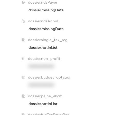
dossier.ndsPayer
dossier.missingData
dossier.ndsAnnul
dossier.missingData
dossier.single_tax_reg
dossier.notInList
dossier.non_profit
XXXXXXXXXX
dossier.budget_dotation
XXXXXXXXXX
dossier.palne_akciz
dossier.notInList
dossier.bigTaxPayerReg