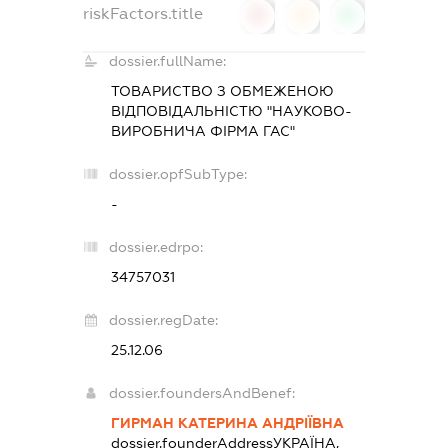
riskFactors.title
0
0
0
dossier.fullName:
ТОВАРИСТВО З ОБМЕЖЕНОЮ
ВІДПОВІДАЛЬНІСТЮ "НАУКОВО-
ВИРОБНИЧА ФІРМА ГАС"
dossier.opfSubType:
-
dossier.edrpo:
34757031
dossier.regDate:
25.12.06
dossier.foundersAndBenef:
ГИРМАН КАТЕРИНА АНДРІЇВНА
dossier.founderAddress
УКРАЇНА,