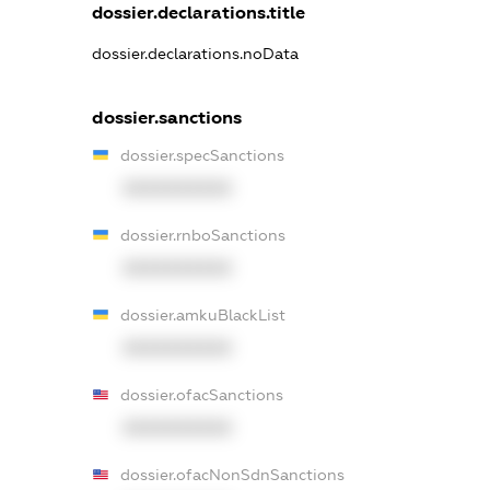
dossier.declarations.title
dossier.declarations.noData
dossier.sanctions
dossier.specSanctions
XXXXXXXXXX
dossier.rnboSanctions
XXXXXXXXXX
dossier.amkuBlackList
XXXXXXXXXX
dossier.ofacSanctions
XXXXXXXXXX
dossier.ofacNonSdnSanctions