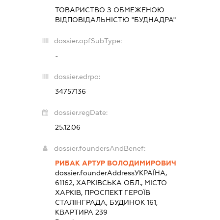
ТОВАРИСТВО З ОБМЕЖЕНОЮ
ВІДПОВІДАЛЬНІСТЮ "БУДНАДРА"
dossier.opfSubType:
-
dossier.edrpo:
34757136
dossier.regDate:
25.12.06
dossier.foundersAndBenef:
РИБАК АРТУР ВОЛОДИМИРОВИЧ
dossier.founderAddress
УКРАЇНА,
61162, ХАРКІВСЬКА ОБЛ., МІСТО
ХАРКІВ, ПРОСПЕКТ ГЕРОЇВ
СТАЛІНГРАДА, БУДИНОК 161,
КВАРТИРА 239