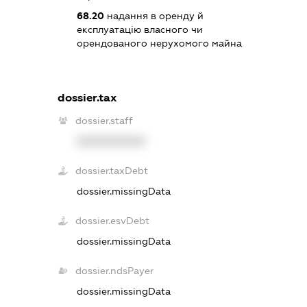
68.20
надання в оренду й
експлуатацію власного чи
орендованого нерухомого майна
dossier.tax
dossier.staff
XXXXXXXXXX
dossier.taxDebt
dossier.missingData
dossier.esvDebt
dossier.missingData
dossier.ndsPayer
dossier.missingData