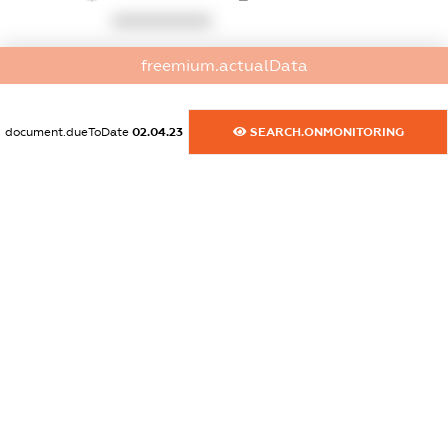
XXXXXXXXXX
dossier.commercial_info.activity
freemium.actualData
XXXXXXXXXX
document.dueToDate
02.04.23
SEARCH.ONMONITORING
freemium.exampleText_1
freemium.exampleText_2
freemium.anonymousPerSearch2
FREEMIUM.DETAILS
FREEMIUM.REGISTER