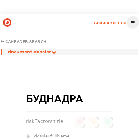
CAHEADER.GETTEST
CAHEADER.SEARCH
document.dossier
БУДНАДРА
riskFactors.title
0
0
0
dossier.fullName: