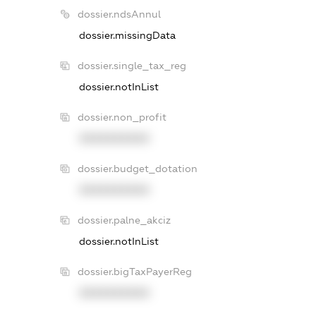
dossier.ndsAnnul
dossier.missingData
dossier.single_tax_reg
dossier.notInList
dossier.non_profit
XXXXXXXXXX
dossier.budget_dotation
XXXXXXXXXX
dossier.palne_akciz
dossier.notInList
dossier.bigTaxPayerReg
XXXXXXXXXX