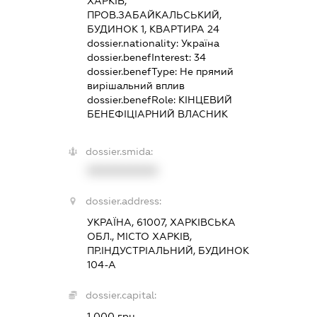
ХАРКІВ,
ПРОВ.ЗАБАЙКАЛЬСЬКИЙ,
БУДИНОК 1, КВАРТИРА 24
dossier.nationality:
Україна
dossier.benefInterest:
34
dossier.benefType:
Не прямий
вирішальний вплив
dossier.benefRole:
КІНЦЕВИЙ
БЕНЕФІЦІАРНИЙ ВЛАСНИК
dossier.smida:
XXXXXXXXXX
dossier.address:
УКРАЇНА, 61007, ХАРКІВСЬКА
ОБЛ., МІСТО ХАРКІВ,
ПР.ІНДУСТРІАЛЬНИЙ, БУДИНОК
104-А
dossier.capital:
1 000 грн.