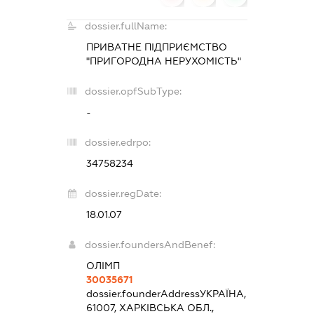
dossier.fullName:
ПРИВАТНЕ ПІДПРИЄМСТВО
"ПРИГОРОДНА НЕРУХОМІСТЬ"
dossier.opfSubType:
-
dossier.edrpo:
34758234
dossier.regDate:
18.01.07
dossier.foundersAndBenef:
ОЛІМП
30035671
dossier.founderAddress
УКРАЇНА,
61007, ХАРКІВСЬКА ОБЛ.,