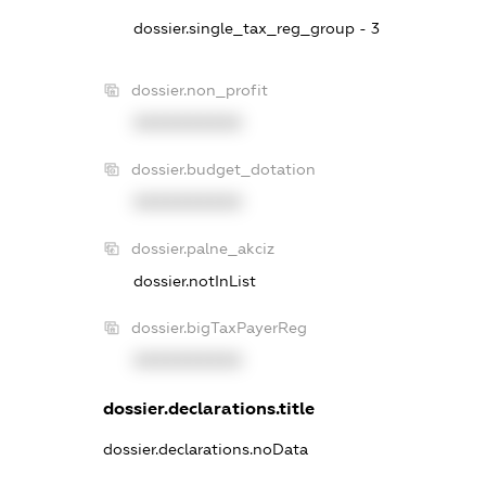
dossier.single_tax_reg_group - 3
dossier.non_profit
XXXXXXXXXX
dossier.budget_dotation
XXXXXXXXXX
dossier.palne_akciz
dossier.notInList
dossier.bigTaxPayerReg
XXXXXXXXXX
dossier.declarations.title
dossier.declarations.noData