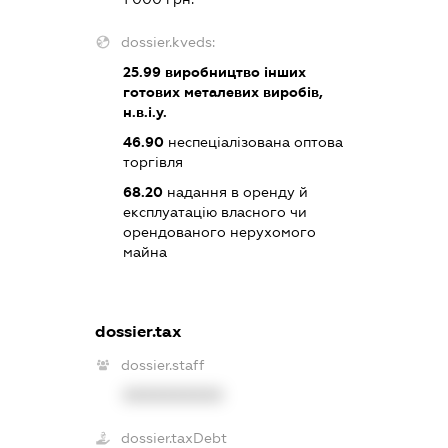
dossier.kveds:
25.99
виробництво інших
готових металевих виробів,
н.в.і.у.
46.90
неспеціалізована оптова
торгівля
68.20
надання в оренду й
експлуатацію власного чи
орендованого нерухомого
майна
dossier.tax
dossier.staff
XXXXXXXXXX
dossier.taxDebt