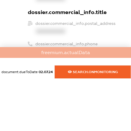
dossier.commercial_info.title
dossier.commercial_info.postal_address
XXXXXXXXXX
dossier.commercial_info.phone
XXXXXXXXXX
freemium.actualData
dossier.commercial_info.fax
XXXXXXXXXX
document.dueToDate
02.07.24
SEARCH.ONMONITORING
dossier.commercial_info.email
XXXXXXXXXX
dossier.commercial_info.website
XXXXXXXXXX
dossier.commercial_info.activity