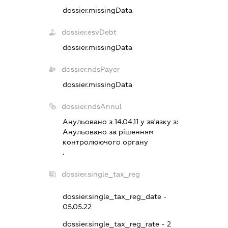
dossier.missingData
dossier.esvDebt
dossier.missingData
dossier.ndsPayer
dossier.missingData
dossier.ndsAnnul
Анульовано з 14.04.11 у зв'язку з:
Анульовано за рiшенням
контролюючого органу
.
dossier.single_tax_reg
dossier.single_tax_reg_date -
05.05.22
dossier.single_tax_reg_rate - 2