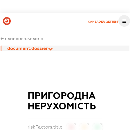
CAHEADER.GETTEST
CAHEADER.SEARCH
document.dossier
ПРИГОРОДНА
НЕРУХОМІСТЬ
riskFactors.title
0
0
0