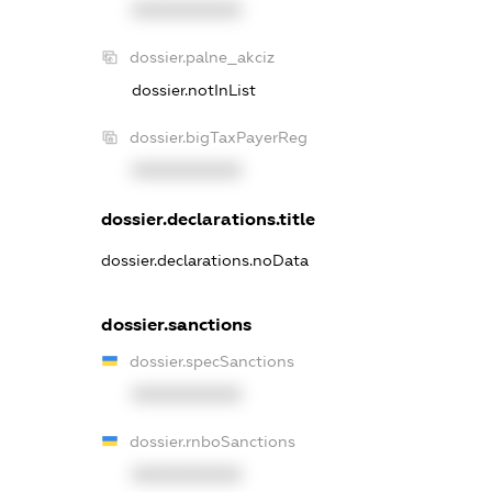
XXXXXXXXXX
dossier.palne_akciz
dossier.notInList
dossier.bigTaxPayerReg
XXXXXXXXXX
dossier.declarations.title
dossier.declarations.noData
dossier.sanctions
dossier.specSanctions
XXXXXXXXXX
dossier.rnboSanctions
XXXXXXXXXX