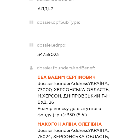
АЛДІ-2
dossier.opfSubType:
-
dossier.edrpo:
34759023
dossier.foundersAndBenef:
БЕХ ВАДИМ СЕРГІЙОВИЧ
dossier.founderAddress
УКРАЇНА,
73000, ХЕРСОНСЬКА ОБЛАСТЬ,
М.ХЕРСОН, ДНІПРОВСЬКИЙ Р-Н,
БУД. 26
Розмір внеску до статутного
фонду (грн.):
350
(5 %)
МАКОГОН АЛІНА ОЛЕГІВНА
dossier.founderAddress
УКРАЇНА,
75024, ХЕРСОНСЬКА ОБЛАСТЬ,