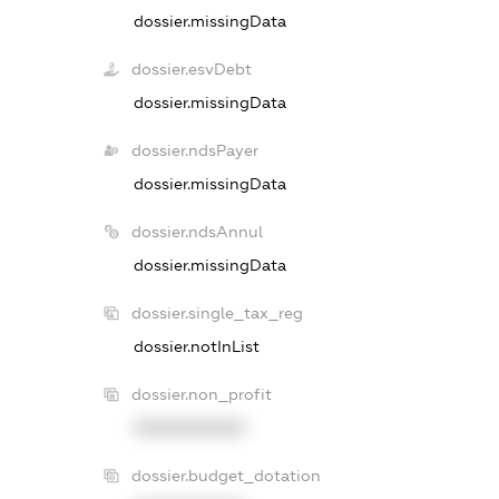
dossier.missingData
dossier.esvDebt
dossier.missingData
dossier.ndsPayer
dossier.missingData
dossier.ndsAnnul
dossier.missingData
dossier.single_tax_reg
dossier.notInList
dossier.non_profit
XXXXXXXXXX
dossier.budget_dotation