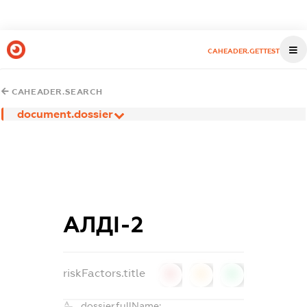
CAHEADER.GETTEST
CAHEADER.SEARCH
document.dossier
АЛДІ-2
riskFactors.title
0
0
0
dossier.fullName: