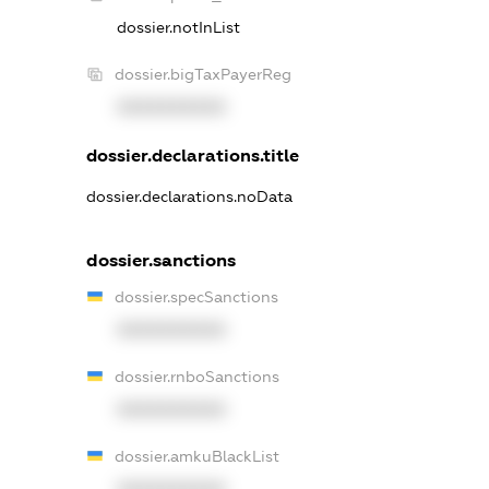
dossier.notInList
dossier.bigTaxPayerReg
XXXXXXXXXX
dossier.declarations.title
dossier.declarations.noData
dossier.sanctions
dossier.specSanctions
XXXXXXXXXX
dossier.rnboSanctions
XXXXXXXXXX
dossier.amkuBlackList