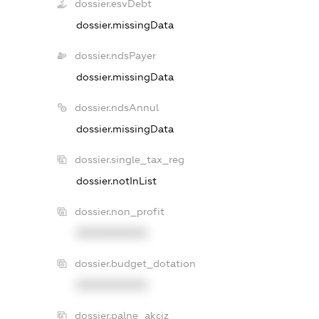
dossier.esvDebt
dossier.missingData
dossier.ndsPayer
dossier.missingData
dossier.ndsAnnul
dossier.missingData
dossier.single_tax_reg
dossier.notInList
dossier.non_profit
XXXXXXXXXX
dossier.budget_dotation
XXXXXXXXXX
dossier.palne_akciz