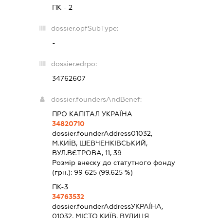
ПК - 2
dossier.opfSubType:
-
dossier.edrpo:
34762607
dossier.foundersAndBenef:
ПРО КАПІТАЛ УКРАЇНА
34820710
dossier.founderAddress
01032,
М.КИЇВ, ШЕВЧЕНКІВСЬКИЙ,
ВУЛ.ВЄТРОВА, 11, 39
Розмір внеску до статутного фонду
(грн.):
99 625
(99.625 %)
ПК-3
34763532
dossier.founderAddress
УКРАЇНА,
01032, МІСТО КИЇВ, ВУЛИЦЯ