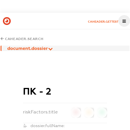
CAHEADER.GETTEST
CAHEADER.SEARCH
document.dossier
ПК - 2
riskFactors.title
0
0
0
dossier.fullName: