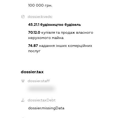
100 000 грн.
dossier.kveds:
45.21.1
будівництво будівель
70.12.0
купівля та продаж власного
нерухомого майна
74.87
надання інших комерційних
послуг
dossier.tax
dossier.staff
XXXXXXXXXX
dossier.taxDebt
dossier.missingData