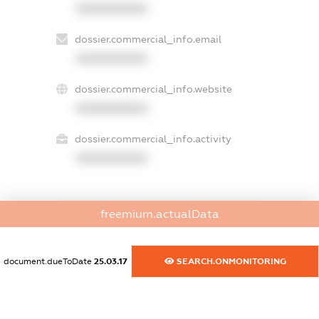
XXXXXXXXXX
dossier.commercial_info.email
XXXXXXXXXX
dossier.commercial_info.website
XXXXXXXXXX
dossier.commercial_info.activity
XXXXXXXXXX
freemium.actualData
freemium.exampleText_1
freemium.exampleText_2
freemium.anonymousPerSearch2
document.dueToDate
25.03.17
SEARCH.ONMONITORING
FREEMIUM.DETAILS
FREEMIUM.REGISTER