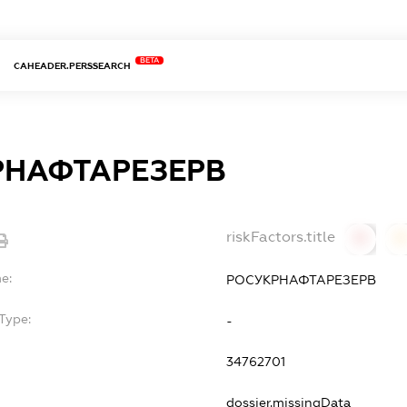
BETA
CAHEADER.PERSSEARCH
РНАФТАРЕЗЕРВ
riskFactors.title
0
0
e:
РОСУКРНАФТАРЕЗЕРВ
Type:
-
34762701
dossier.missingData