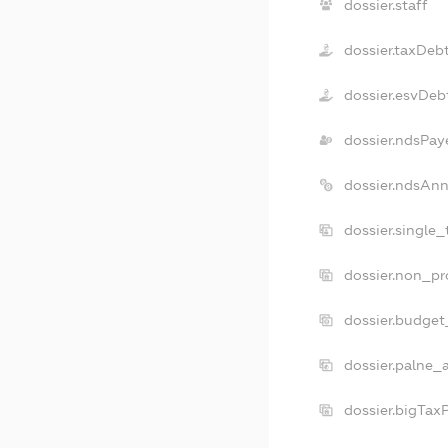
dossier.staff
dossier.taxDeb
dossier.esvDeb
dossier.ndsPay
dossier.ndsAnn
dossier.single
dossier.non_pr
dossier.budget
dossier.palne_a
dossier.bigTax