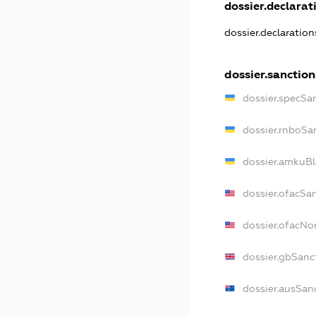
dossier.declarati
dossier.declaratio
dossier.sanction
dossier.specSa
dossier.rnboSa
dossier.amkuBl
dossier.ofacSa
dossier.ofacN
dossier.gbSanc
dossier.ausSan