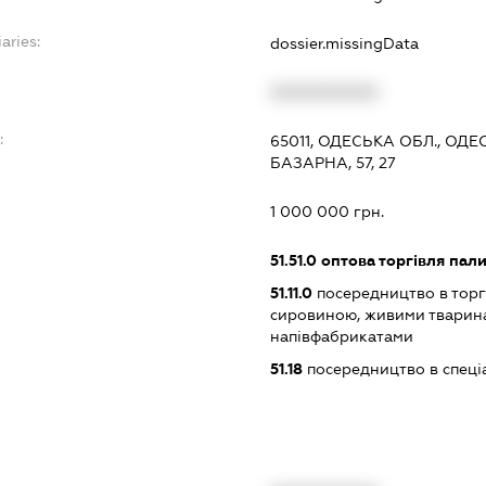
aries:
dossier.missingData
XXXXXXXXXX
:
65011, ОДЕСЬКА ОБЛ., ОД
БАЗАРНА, 57, 27
1 000 000 грн.
51.51.0
оптова торгівля пал
51.11.0
посередництво в торг
сировиною, живими тварин
напівфабрикатами
51.18
посередництво в спеціа