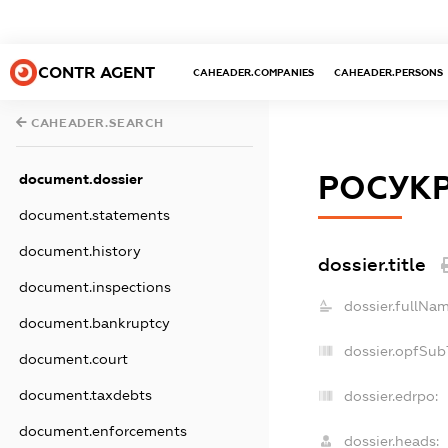
CONTR AGENT
CAHEADER.COMPANIES
CAHEADER.PERSONS
CAHEADER.SEARCH
РОСУК
document.dossier
document.statements
document.history
dossier.title
document.inspections
dossier.fullNam
document.bankruptcy
dossier.opfSub
document.court
document.taxdebts
dossier.edrpo:
document.enforcements
dossier.heads: