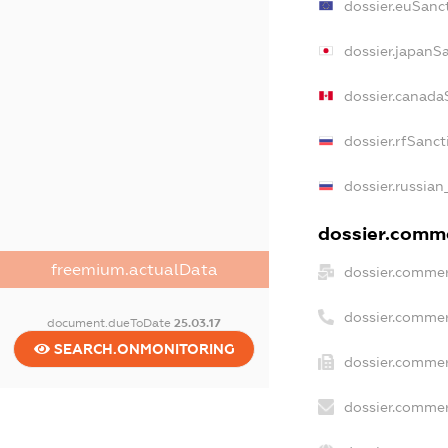
dossier.euSanc
dossier.japanS
dossier.canada
dossier.rfSanct
dossier.russian
dossier.comme
freemium.actualData
dossier.commer
dossier.commer
document.dueToDate
25.03.17
SEARCH.ONMONITORING
dossier.commer
dossier.commer