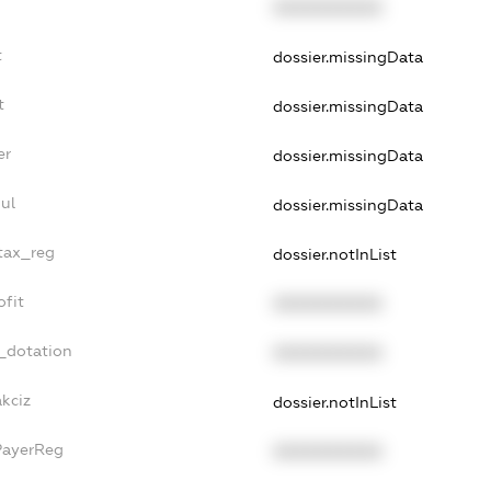
XXXXXXXXXX
t
dossier.missingData
t
dossier.missingData
er
dossier.missingData
ul
dossier.missingData
_tax_reg
dossier.notInList
ofit
XXXXXXXXXX
_dotation
XXXXXXXXXX
kciz
dossier.notInList
PayerReg
XXXXXXXXXX