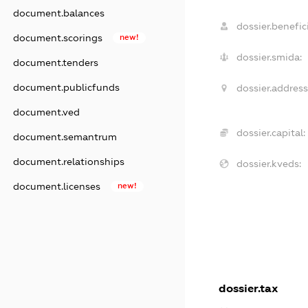
document.balances
dossier.benefici
document.scorings
new!
dossier.smida:
document.tenders
document.publicfunds
dossier.address
document.ved
dossier.capital:
document.semantrum
document.relationships
dossier.kveds:
document.licenses
new!
dossier.tax