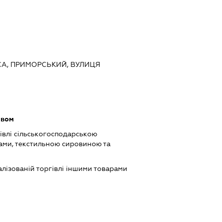
ЕСА, ПРИМОРСЬКИЙ, ВУЛИЦЯ
ивом
івлі сільськогосподарською
ами, текстильною сировиною та
лізованій торгівлі іншими товарами