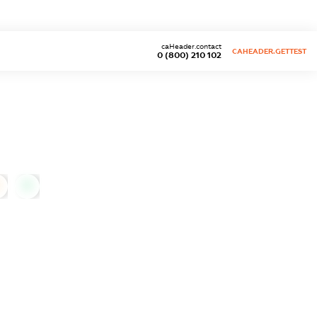
caHeader.contact
CAHEADER.GETTEST
0 (800) 210 102
0