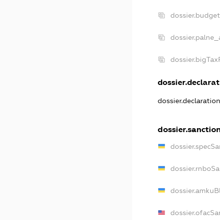
dossier.budge
dossier.palne_
dossier.bigTa
dossier.declarat
dossier.declaratio
dossier.sanctio
dossier.specSa
dossier.rnboS
dossier.amkuB
dossier.ofacSa