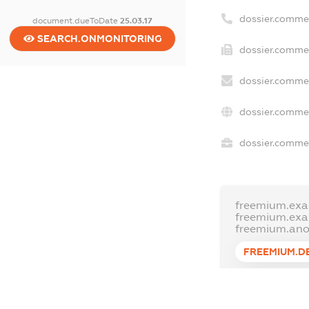
dossier.comme
document.dueToDate
25.03.17
SEARCH.ONMONITORING
dossier.commer
dossier.commer
dossier.commer
dossier.commer
freemium.exa
freemium.ex
freemium.an
FREEMIUM.D