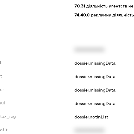
70.31
діяльність агентств н
74.40.0
рекламна діяльніст
XXXXXXXXXX
t
dossier.missingData
bt
dossier.missingData
er
dossier.missingData
nul
dossier.missingData
_tax_reg
dossier.notInList
ofit
XXXXXXXXXX