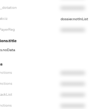
t_dotation
XXXXXXXXXX
akciz
dossier.notInList
xPayerReg
XXXXXXXXXX
ions.title
ns.noData
ns
nctions
XXXXXXXXXX
anctions
XXXXXXXXXX
lackList
XXXXXXXXXX
nctions
XXXXXXXXXX