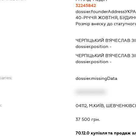
32245842
dossier.founderAddress
УКРА
40-РІЧЧЯ ЖОВТНЯ, БУДИНО
Розмір внеску до статутног
ЧЕРПІЦЬКИЙ В'ЯЧЕСЛАВ З
dossier.position -
ЧЕРПІЦЬКИЙ В'ЯЧЕСЛАВ З
dossier.position -
iaries:
dossier.missingData
XXXXXXXXXX
:
04112, М.КИЇВ, ШЕВЧЕНКІ
37 500 грн.
70.12.0
купівля та продаж в