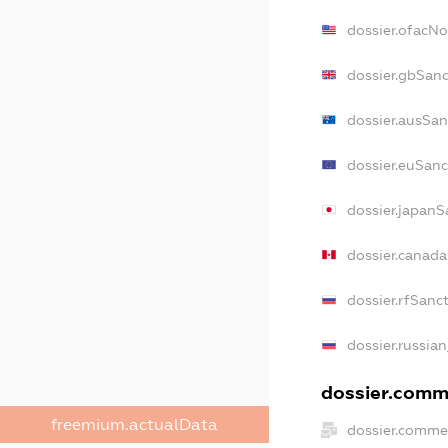
dossier.ofacN
dossier.gbSan
dossier.ausSan
dossier.euSanc
dossier.japanS
dossier.canad
dossier.rfSanc
dossier.russia
dossier.comme
freemium.actualData
dossier.comme