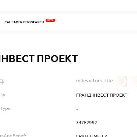
BETA
CAHEADER.PERSSEARCH
ІНВЕСТ ПРОЕКТ
riskFactors.title
0
0
me:
ГРАНД ІНВЕСТ ПРОЕКТ
bType:
-
34762992
ersAndBenef:
ГРАНД-МЕДІА