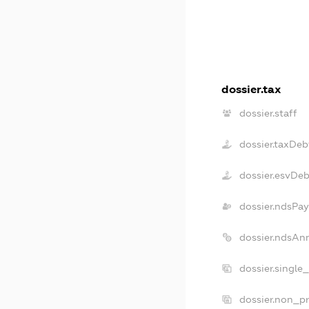
dossier.tax
dossier.staff
dossier.taxDeb
dossier.esvDe
dossier.ndsPay
dossier.ndsAn
dossier.single
dossier.non_pr