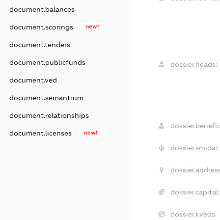
document.balances
document.scorings
new!
document.tenders
document.publicfunds
dossier.heads:
document.ved
document.semantrum
document.relationships
dossier.benefic
document.licenses
new!
dossier.smida:
dossier.address
dossier.capital:
dossier.kveds: