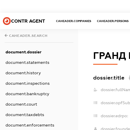
CONTR AGENT
CAHEADER.COMPANIES
CAHEADER.PERSONS
CAHEADER.SEARCH
document.dossier
ГРАНД 
document.statements
document.history
dossier.title
document.inspections
dossier.fullNa
document.bankruptcy
dossier.opfSu
document.court
document.taxdebts
dossier.edrpo:
document.enforcements
dossier.found