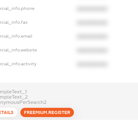
rcial_info.phone
XXXXXXXXXX
cial_info.fax
XXXXXXXXXX
cial_info.email
XXXXXXXXXX
cial_info.website
XXXXXXXXXX
cial_info.activity
XXXXXXXXXX
mpleText_1
ampleText_2
onymousPerSearch2
ETAILS
FREEMIUM.REGISTER