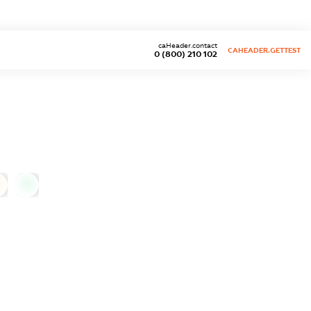
caHeader.contact
CAHEADER.GETTEST
0 (800) 210 102
0