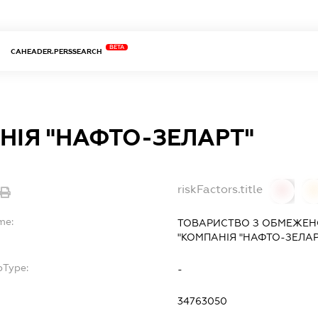
BETA
CAHEADER.PERSSEARCH
НІЯ "НАФТО-ЗЕЛАРТ"
riskFactors.title
0
0
me:
ТОВАРИСТВО З ОБМЕЖЕН
"КОМПАНІЯ "НАФТО-ЗЕЛАР
bType:
-
34763050