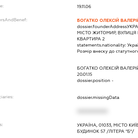
e:
19.11.06
ersAndBenef:
БОГАТКО ОЛЕКСІЙ ВАЛЕР
dossier.founderAddress
УКРА
МІСТО ЖИТОМИР, ВУЛИЦЯ 
КВАРТИРА 2
statements.nationality:
Укра
Розмір внеску до статутног
БОГАТКО ОЛЕКСІЙ ВАЛЕР
20.01.15
dossier.position -
iaries:
dossier.missingData
XXXXXXXXXX
s:
УКРАЇНА, 01033, МІСТО К
БУДИНОК 57 /ЛІТЕРА "Б"/