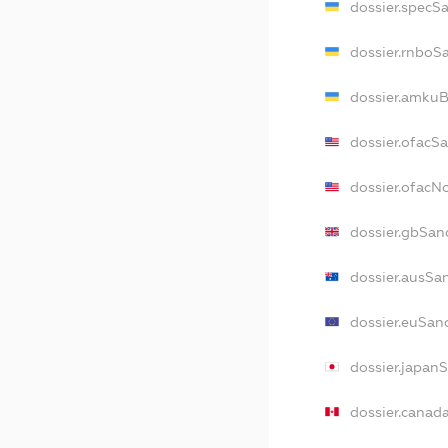
dossier.specS
dossier.rnboS
dossier.amkuB
dossier.ofacS
dossier.ofac
dossier.gbSan
dossier.ausSa
dossier.euSan
dossier.japan
dossier.canad