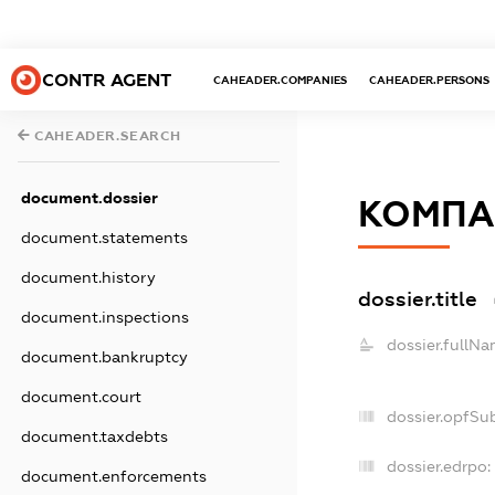
CONTR AGENT
CAHEADER.COMPANIES
CAHEADER.PERSONS
CAHEADER.SEARCH
document.dossier
КОМПА
document.statements
document.history
dossier.title
document.inspections
dossier.fullNa
document.bankruptcy
document.court
dossier.opfSu
document.taxdebts
dossier.edrpo:
document.enforcements