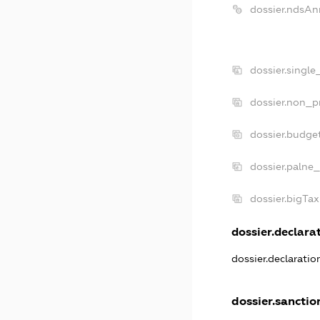
dossier.ndsAn
dossier.single
dossier.non_pr
dossier.budge
dossier.palne_
dossier.bigTa
dossier.declarat
dossier.declarati
dossier.sanctio