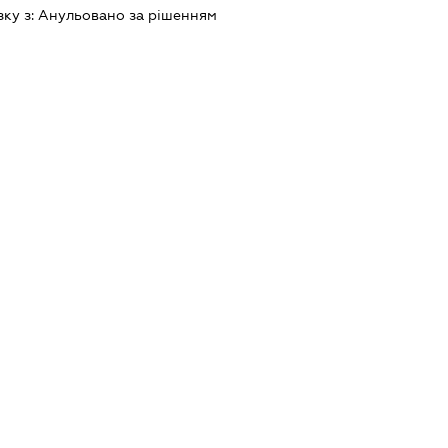
зку з:
Анульовано за рiшенням