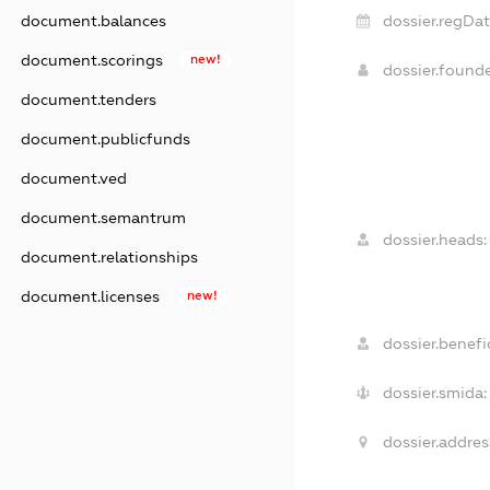
dossier.regDat
document.balances
document.scorings
new!
dossier.found
document.tenders
document.publicfunds
document.ved
document.semantrum
dossier.heads:
document.relationships
document.licenses
new!
dossier.benefic
dossier.smida:
dossier.addres