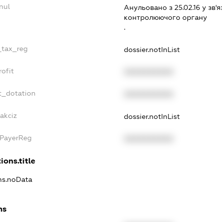
nul
Анульовано з 25.02.16 у зв'я
контролюючого органу
.
_tax_reg
dossier.notInList
ofit
XXXXXXXXXX
t_dotation
XXXXXXXXXX
akciz
dossier.notInList
xPayerReg
XXXXXXXXXX
ions.title
ons.noData
ns