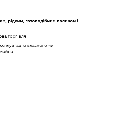
им, рідким, газоподібним паливом і
ова торгівля
ксплуатацію власного чи
 майна