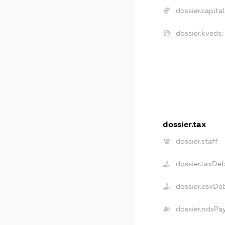
dossier.capital
dossier.kveds:
dossier.tax
dossier.staff
dossier.taxDe
dossier.esvDe
dossier.ndsPa