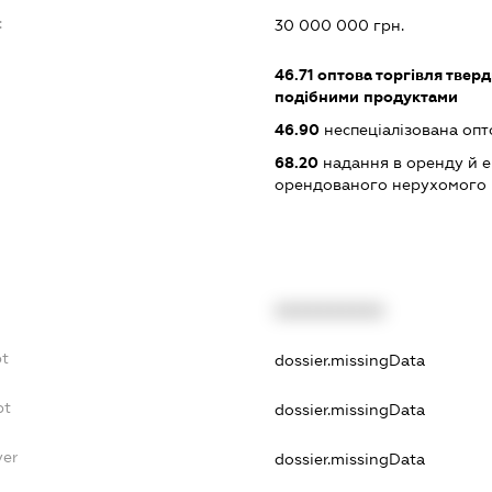
:
30 000 000 грн.
46.71
оптова торгівля тверд
подібними продуктами
46.90
неспеціалізована опт
68.20
надання в оренду й е
орендованого нерухомого
XXXXXXXXXX
bt
dossier.missingData
bt
dossier.missingData
yer
dossier.missingData