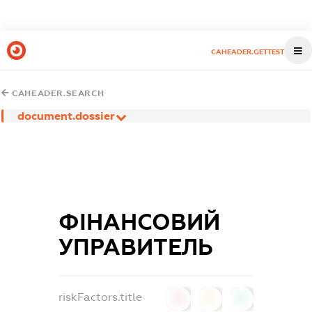
CAHEADER.GETTEST
CAHEADER.SEARCH
document.dossier
ФІНАНСОВИЙ
УПРАВИТЕЛЬ
riskFactors.title
0
0
0