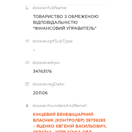
dossier.fullName:
ТОВАРИСТВО З ОБМЕЖЕНОЮ
ВІДПОВІДАЛЬНІСТЮ
"ФІНАНСОВИЙ УПРАВИТЕЛЬ"
dossier.opfSubType:
-
dossier.edrpo:
34763176
dossier.regDate:
20.11.06
dossier.foundersAndBenef:
КІНЦЕВИЙ БЕНЕФІЦІАРНИЙ
ВЛАСНИК (КОНТРОЛЕР) 39759295
- ЯЦЕНКО ЄВГЕНІЙ ВАСИЛЬОВИЧ,
УКРАЇНА , ЧЕРКАСЬКА ОБЛ.