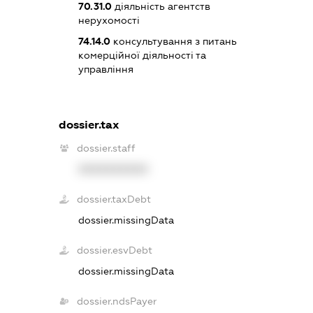
70.31.0
діяльність агентств
нерухомості
74.14.0
консультування з питань
комерційної діяльності та
управління
dossier.tax
dossier.staff
XXXXXXXXXX
dossier.taxDebt
dossier.missingData
dossier.esvDebt
dossier.missingData
dossier.ndsPayer