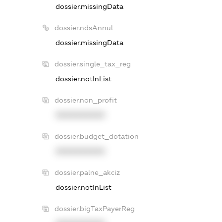
dossier.missingData
dossier.ndsAnnul
dossier.missingData
dossier.single_tax_reg
dossier.notInList
dossier.non_profit
XXXXXXXXXX
dossier.budget_dotation
XXXXXXXXXX
dossier.palne_akciz
dossier.notInList
dossier.bigTaxPayerReg