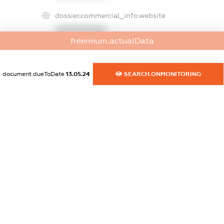
dossier.commercial_info.website
XXXXXXXXXX
freemium.actualData
dossier.commercial_info.activity
XXXXXXXXXX
document.dueToDate
13.05.24
SEARCH.ONMONITORING
freemium.exampleText_1
freemium.exampleText_2
freemium.anonymousPerSearch2
FREEMIUM.DETAILS
FREEMIUM.REGISTER