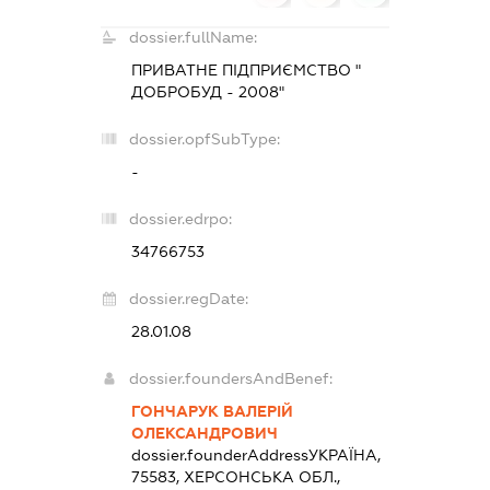
dossier.fullName:
ПРИВАТНЕ ПІДПРИЄМСТВО "
ДОБРОБУД - 2008"
dossier.opfSubType:
-
dossier.edrpo:
34766753
dossier.regDate:
28.01.08
dossier.foundersAndBenef:
ГОНЧАРУК ВАЛЕРІЙ
ОЛЕКСАНДРОВИЧ
dossier.founderAddress
УКРАЇНА,
75583, ХЕРСОНСЬКА ОБЛ.,