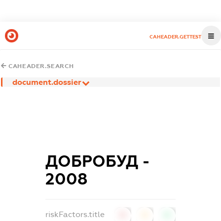
CAHEADER.GETTEST
CAHEADER.SEARCH
document.dossier
ДОБРОБУД -
2008
riskFactors.title
0
0
0