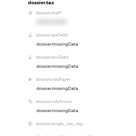
dossier.tax
dossier.staff
XXXXXXXXXX
dossier.taxDebt
dossier.missingData
dossier.esvDebt
dossier.missingData
dossier.ndsPayer
dossier.missingData
dossier.ndsAnnul
dossier.missingData
dossier.single_tax_reg