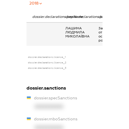
2018
dossier.declarations.pepName
dossier.declarations.personName
dossier.declaratio
ЛАШИНА
Заробітна плата
ЛЮДМИЛА
отримана за
МИКОЛАЇВНА
основним місцем
роботи
dossier.declarations.license_1
dossier.declarations.license_2
dossier.declarations.license_3
dossier.sanctions
dossier.specSanctions
XXXXXXXXXX
dossier.rnboSanctions
XXXXXXXXXX