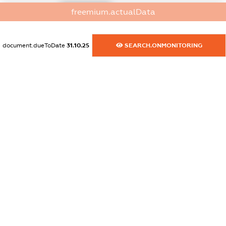
XXXXXXXXXX
freemium.actualData
dossier.commercial_info.fax
XXXXXXXXXX
document.dueToDate
31.10.25
SEARCH.ONMONITORING
dossier.commercial_info.email
XXXXXXXXXX
dossier.commercial_info.website
XXXXXXXXXX
dossier.commercial_info.activity
XXXXXXXXXX
freemium.exampleText_1
freemium.exampleText_2
freemium.anonymousPerSearch2
FREEMIUM.DETAILS