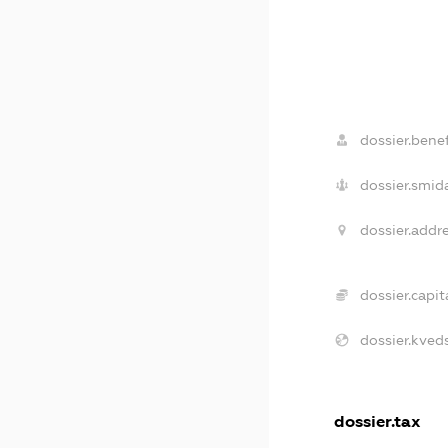
dossier.benef
dossier.smid
dossier.addre
dossier.capita
dossier.kveds
dossier.tax