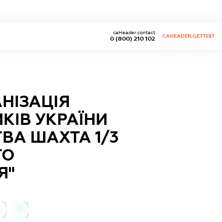
caHeader.contact
CAHEADER.GETTEST
0 (800) 210 102
НІЗАЦІЯ
КІВ УКРАЇНИ
ВА ШАХТА 1/3
ГО
Я"
0
0