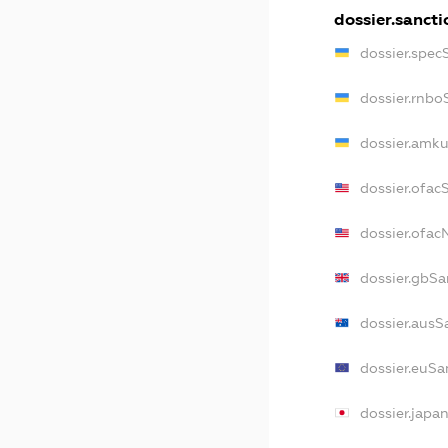
dossier.sancti
dossier.spec
dossier.rnbo
dossier.amku
dossier.ofac
dossier.ofa
dossier.gbSa
dossier.ausS
dossier.euSa
dossier.japa