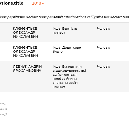
tions.title
2018
ations.pepName
dossier.declarations.personName
dossier.declarations.relType
dossier.declaratio
КЛЄМЄНТЬЄВ
Інше, Вартість
Чоловік
ОЛЕКСАНДР
путівок
МИКОЛАЄВИЧ
КЛЄМЄНТЬЄВ
Інше, Додаткове
Чоловік
ОЛЕКСАНДР
благо
МИКОЛАЄВИЧ
ЛЕВЧУК АНДРІЙ
Інше, Виплати чи
Чоловік
ЯРОСЛАВОВИЧ
відшкодування, які
здійснюються
професійними
спілками своїм
членам
ense_1
ense_2
ense_3