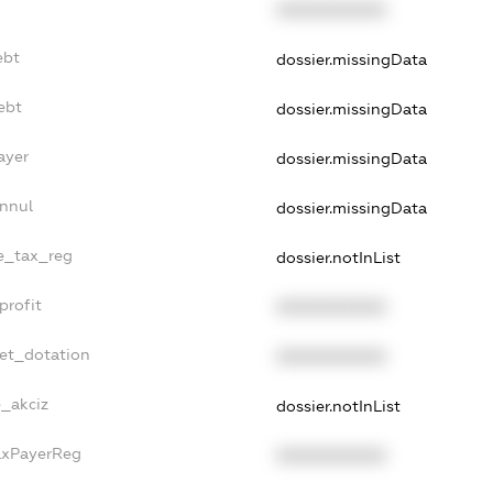
XXXXXXXXXX
ebt
dossier.missingData
ebt
dossier.missingData
ayer
dossier.missingData
Annul
dossier.missingData
le_tax_reg
dossier.notInList
profit
XXXXXXXXXX
get_dotation
XXXXXXXXXX
e_akciz
dossier.notInList
TaxPayerReg
XXXXXXXXXX