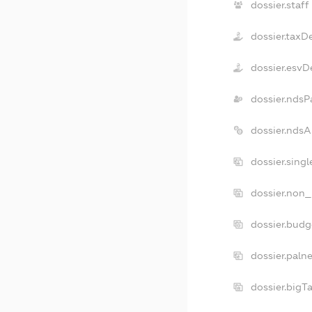
dossier.staff
dossier.taxD
dossier.esvD
dossier.ndsP
dossier.nds
dossier.sing
dossier.non_
dossier.bud
dossier.paln
dossier.big