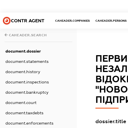
CONTR AGENT
CAHEADER.COMPANIES
CAHEADER.PERSONS
CAHEADER.SEARCH
document.dossier
ПЕРВИ
document.statements
НЕЗАЛ
document.history
ВІДОК
document.inspections
"НОВО
document.bankruptcy
ПІДПР
document.court
document.taxdebts
dossier.title
document.enforcements