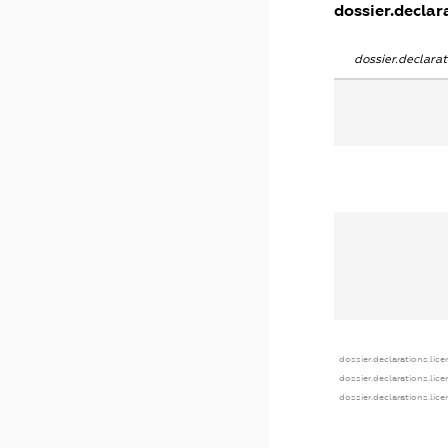
dossier.declara
dossier.declar
dossier.declarations.lic
dossier.declarations.lic
dossier.declarations.lic