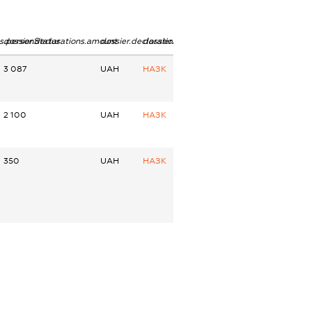
ns.personStatus
dossier.declarations.amount
dossier.declarations.currency
dossier.declarations.source
3 087
UAH
НАЗК
2 100
UAH
НАЗК
350
UAH
НАЗК