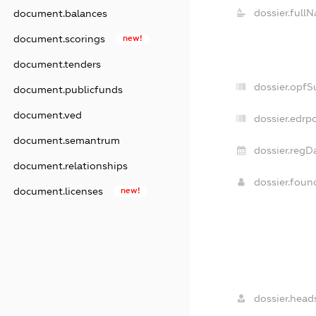
dossier.full
document.balances
document.scorings
new!
document.tenders
dossier.opfS
document.publicfunds
document.ved
dossier.edrpo
document.semantrum
dossier.regD
document.relationships
dossier.fou
document.licenses
new!
dossier.head