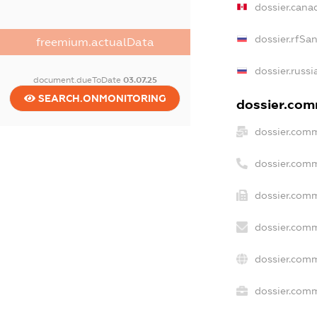
dossier.cana
dossier.rfSa
freemium.actualData
dossier.russi
document.dueToDate
03.07.25
SEARCH.ONMONITORING
dossier.comm
dossier.comm
dossier.com
dossier.comm
dossier.comm
dossier.comm
dossier.comm