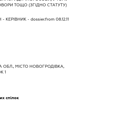
ОВОРИ ТОЩО (ЗГІДНО СТАТУТУ)
Ч
-
КЕРІВНИК
- dossier.from 08.12.11
А ОБЛ., МІСТО НОВОГРОДІВКА,
К 1
их спілок