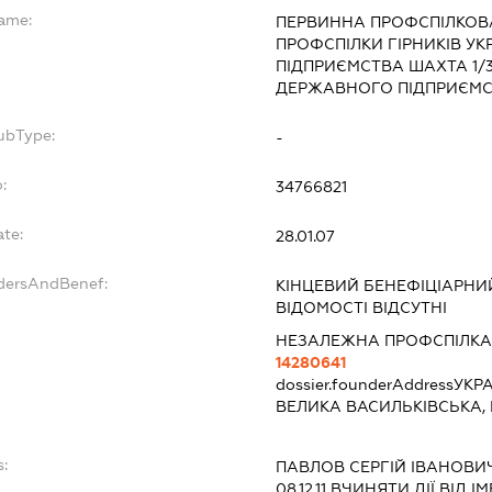
Name:
ПЕРВИННА ПРОФСПІЛКОВА
ПРОФСПІЛКИ ГІРНИКІВ У
ПІДПРИЄМСТВА ШАХТА 1/
ДЕРЖАВНОГО ПІДПРИЄМСТ
ubType:
-
:
34766821
ate:
28.01.07
ndersAndBenef:
КІНЦЕВИЙ БЕНЕФІЦІАРНИЙ
ВІДОМОСТІ ВІДСУТНІ
НЕЗАЛЕЖНА ПРОФСПІЛКА 
14280641
dossier.founderAddress
УКРА
ВЕЛИКА ВАСИЛЬКІВСЬКА,
s:
ПАВЛОВ СЕРГІЙ ІВАНОВИ
08.12.11
ВЧИНЯТИ ДІЇ ВІД І