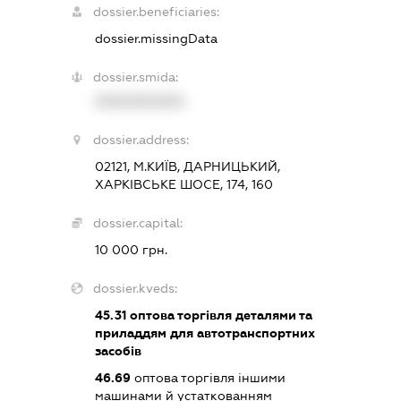
dossier.beneficiaries:
dossier.missingData
dossier.smida:
XXXXXXXXXX
dossier.address:
02121, М.КИЇВ, ДАРНИЦЬКИЙ,
ХАРКІВСЬКЕ ШОСЕ, 174, 160
dossier.capital:
10 000 грн.
dossier.kveds:
45.31
оптова торгівля деталями та
приладдям для автотранспортних
засобів
46.69
оптова торгівля іншими
машинами й устаткованням