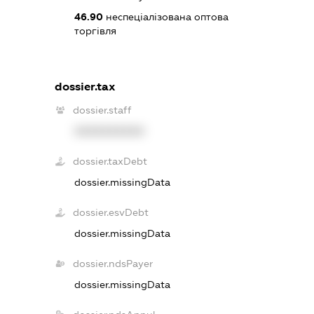
46.90
неспеціалізована оптова
торгівля
dossier.tax
dossier.staff
XXXXXXXXXX
dossier.taxDebt
dossier.missingData
dossier.esvDebt
dossier.missingData
dossier.ndsPayer
dossier.missingData