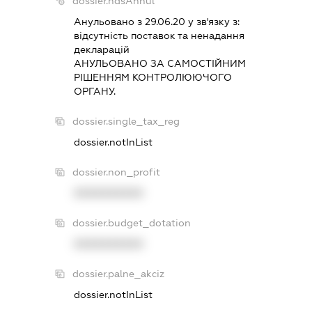
dossier.ndsAnnul
Анульовано з 29.06.20 у зв'язку з:
вiдсутнiсть поставок та ненадання
декларацiй
АНУЛЬОВАНО ЗА САМОСТIЙНИМ
РIШЕННЯМ КОНТРОЛЮЮЧОГО
ОРГАНУ.
dossier.single_tax_reg
dossier.notInList
dossier.non_profit
XXXXXXXXXX
dossier.budget_dotation
XXXXXXXXXX
dossier.palne_akciz
dossier.notInList