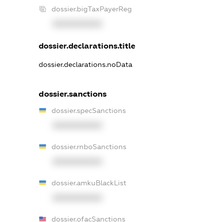
dossier.bigTaxPayerReg
XXXXXXXXXX
dossier.declarations.title
dossier.declarations.noData
dossier.sanctions
dossier.specSanctions
XXXXXXXXXX
dossier.rnboSanctions
XXXXXXXXXX
dossier.amkuBlackList
XXXXXXXXXX
dossier.ofacSanctions